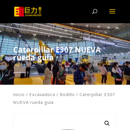
Caterpillar E307 NUEVA
rueda guía
Inicio
/
Excavadora
/
Rodillo
/ Caterpillar E307
NUEVA rueda guía