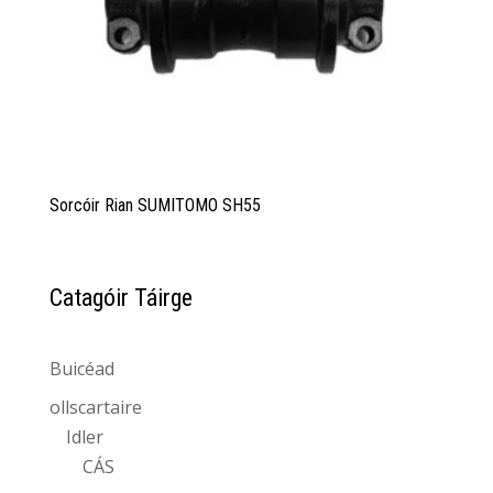
Sorcóir Rian SUMITOMO SH55
Catagóir Táirge
Buicéad
ollscartaire
Idler
CÁS