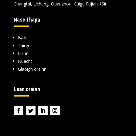
Changtai, Licheng, Quanzhou, Cúige Fujian, tSín
Nasc Thapa
Baile
Táirgí
Fúinn
Nuacht
Glaoigh orainn
Lean orainn
teanga: