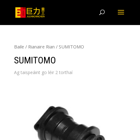
Baile
/
Rianaire Rian
/ SUMITOMO
SUMITOMO
Ag taispeáint go léir 2 torthaí