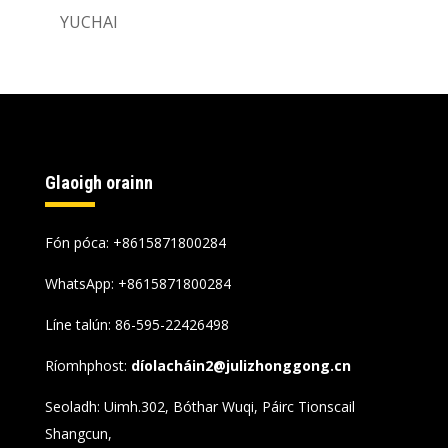
YUCHAI
Glaoigh orainn
Fón póca: +8615871800284
WhatsApp:
+8615871800284
Líne talún: 86-595-22426498
Ríomhphost:
díolacháin2@julizhonggong.cn
Seoladh: Uimh.302, Bóthar Wuqi, Páirc Tionscail
Shangcun,