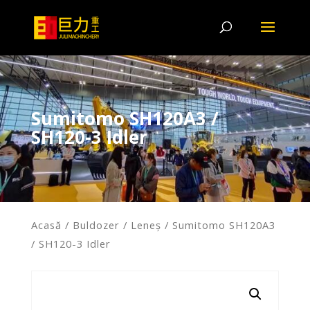
Sumitomo SH120A3 /
SH120-3 Idler
Acasă
/
Buldozer
/
Leneş
/ Sumitomo SH120A3
/ SH120-3 Idler