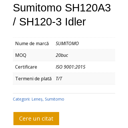
Sumitomo SH120A3
/ SH120-3 Idler
Nume de marcă
SUMITOMO
MOQ
20buc
Certificare
ISO 9001:2015
Termeni de plată
T/T
Categorii:
Leneş
,
Sumitomo
Cere un citat