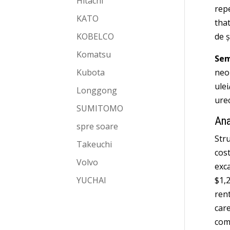
Hitachi
repe
KATO
tha
KOBELCO
de ș
Komatsu
Sem
Kubota
neob
ulei
Longgong
urec
SUMITOMO
Ana
spre soare
Stru
Takeuchi
cost
Volvo
exca
YUCHAI
$1,2
rent
care
com