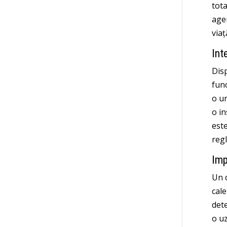
tota
agen
viaț
Int
Disp
func
o un
o in
este
regl
Imp
Un d
cal
dete
o u