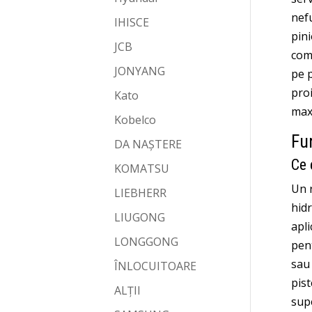
nefu
IHISCE
pini
JCB
comp
JONYANG
pe p
proi
Kato
maxi
Kobelco
Fun
DA NAȘTERE
Ce 
KOMATSU
Un r
LIEBHERR
hidr
LIUGONG
apli
LONGGONG
pent
sau 
ÎNLOCUITOARE
pist
ALȚII
supe