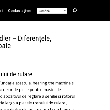
ri
Contactaţi-ne
dler – Diferențele,
bale
ului de rulare
 fundația acestuia,
bearing the machine's
urnizor de piese pentru mașini de
ispozitivul de reglare a șenilei și rotorul
ria largă a
piesele trenului de rulare
,
ricare dintre ele poate duce la un timp de