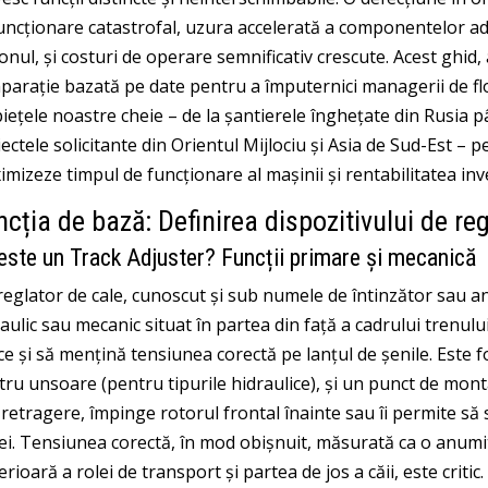
ncționare catastrofal, uzura accelerată a componentelor adia
onul, și costuri de operare semnificativ crescute. Acest ghid, 
arație bazată pe date pentru a împuternici managerii de flote, 
iețele noastre cheie – de la șantierele înghețate din Rusia p
ectele solicitante din Orientul Mijlociu și Asia de Sud-Est – p
mizeze timpul de funcționare al mașinii și rentabilitatea inve
cția de bază: Definirea dispozitivului de regl
este un Track Adjuster? Funcții primare și mecanică
eglator de cale, cunoscut și sub numele de întinzător sau an
aulic sau mecanic situat în partea din față a cadrului trenulu
ce și să mențină tensiunea corectă pe lanțul de șenile. Este fo
ru unsoare (pentru tipurile hidraulice), și un punct de monta
retragere, împinge rotorul frontal înainte sau îi permite să 
ei. Tensiunea corectă, în mod obișnuit, măsurată ca o anumit
rioară a rolei de transport și partea de jos a căii, este critic.