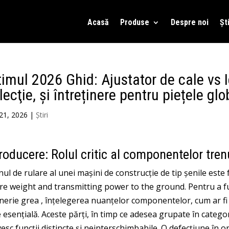
Acasă
Produse
Despre noi
Ști
timul 2026 Ghid: Ajustator de cale vs I
lecţie, și întreținere pentru piețele glo
21, 2026
|
Știri
roducere: Rolul critic al componentelor tren
ul de rulare al unei mașini de construcție de tip șenile este
ire weight and transmitting power to the ground
. Pentru a
f
inerie grea
, înțelegerea nuanțelor componentelor, cum ar fi d
 esențială. Aceste părți, în timp ce adesea grupate în catego
esc funcții distincte și neinterschimbabile. O defecțiune în o