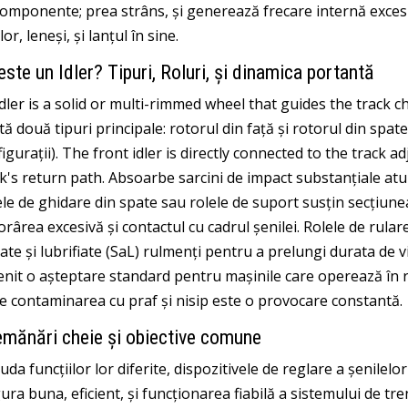
componente; prea strâns, și generează frecare internă exces
lor, leneşi, și lanțul în sine.
este un Idler? Tipuri, Roluri, și dinamica portantă
dler is a solid or multi-rimmed wheel that guides the track
tă două tipuri principale: rotorul din față și rotorul din spa
igurații).
The front idler is directly connected to the track a
k's return path
. Absoarbe sarcini de impact substanțiale at
le de ghidare din spate sau rolele de suport susțin secțiune
rârea excesivă și contactul cu cadrul șenilei. Rolele de rul
late și lubrifiate (SaL) rulmenți pentru a prelungi durata de v
nit o așteptare standard pentru mașinile care operează în re
e contaminarea cu praf și nisip este o provocare constantă.
mănări cheie și obiective comune
iuda funcțiilor lor diferite, dispozitivele de reglare a șenilel
ura buna, eficient, și funcționarea fiabilă a sistemului de t