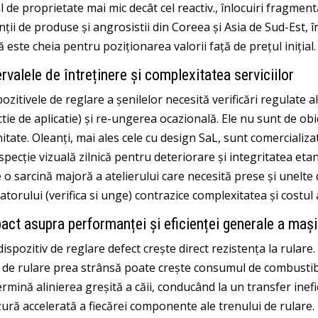
l de proprietate mai mic decât cel reactiv., înlocuiri fragmen
ții de produse și angrosistii din Coreea și Asia de Sud-Est, în
ă este cheia pentru poziționarea valorii față de prețul inițial.
ervalele de întreținere și complexitatea serviciilor
ozitivele de reglare a șenilelor necesită verificări regulate a
tie de aplicatie) și re-ungerea ocazională. Ele nu sunt de obi
itate. Oleanți, mai ales cele cu design SaL, sunt comercializa
specție vizuală zilnică pentru deteriorare și integritatea eta
 o sarcină majoră a atelierului care necesită prese și unelte 
atorului (verifica si unge) contrazice complexitatea și costu
act asupra performanței și eficienței generale a mași
ispozitiv de reglare defect crește direct rezistența la rulare. 
e de rulare prea strânsă poate crește consumul de combustib
rmină alinierea greșită a căii, conducând la un transfer inefic
zură accelerată a fiecărei componente ale trenului de rulare