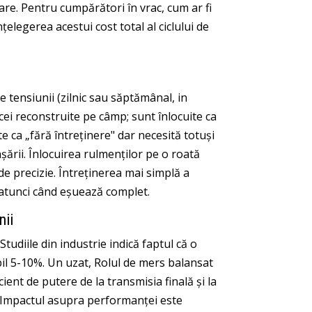
tare. Pentru cumpărători în vrac, cum ar fi
țelegerea acestui cost total al ciclului de
le tensiunii (zilnic sau săptămânal, in
cei reconstruite pe câmp; sunt înlocuite ca
te ca „fără întreținere" dar necesită totuși
nșării. Înlocuirea rulmenților pe o roată
de precizie. Întreținerea mai simplă a
l atunci când eșuează complet.
nii
Studiile din industrie indică faptul că o
il 5-10%. Un uzat, Rolul de mers balansat
ient de putere de la transmisia finală și la
. Impactul asupra performanței este