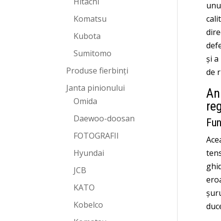
Hitachi
unui
Komatsu
cali
dire
Kubota
def
Sumitomo
și a
Produse fierbinți
de r
Janta pinionului
An
Omida
reg
Daewoo-doosan
Fun
FOTOGRAFII
Acea
Hyundai
tens
ghid
JCB
ero
KATO
șuru
Kobelco
duce