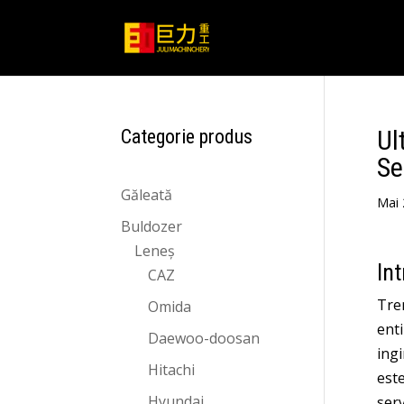
Ul
Categorie produs
Se
Găleată
Mai 
Buldozer
Leneş
Int
CAZ
Tren
Omida
ent
Daewoo-doosan
ing
Hitachi
este
Hyundai
serv