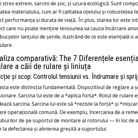
 stres extrem, sarcini de șoc, și uzura ecologică. Sunt compo
tatea materialului, cum ar fi calitatea oțelului și robustețea
ct performanța și durata de viață.. În plus, starea lor este i
ect care nu poate menține tensiunea va cauza încărcare anorm
 bucșelor lanțului de șenile, ilustrând de ce este esențială o 
ulare.
aliza comparativă: The 7 Diferențele esențial
lare a căii de rulare și liniuța
cție și scop: Controlul tensiunii vs. Îndrumare și sprij
sta este distincția fundamentală. Dispozitivul de reglare a șe
ionare. Sarcina lui este de a *aplica forța*. Rotul de rular
ează sarcina. Sarcina lui este să *reziste la forță* și *mișca
are operațională comună. De exemplu, încercarea de a remedi
burilor de pe suportul de montare al rotorului — în loc de a
 la defectarea și alinierea greșită a suportului.