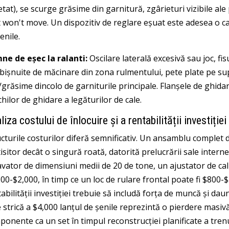
tat), se scurge grăsime din garnitură, zgârieturi vizibile ale
t won't move
. Un dispozitiv de reglare eșuat este adesea o ca
enile.
ne de eșec la ralanti:
Oscilare laterală excesivă sau joc, fi
ișnuite de măcinare din zona rulmentului, pete plate pe supra
/grăsime dincolo de garniturile principale. Flanșele de ghid
hilor de ghidare a legăturilor de cale.
liza costului de înlocuire și a rentabilității investiție
cturile costurilor diferă semnificativ. Un ansamblu complet d
isitor decât o singură roată, datorită prelucrării sale inte
vator de dimensiuni medii de 20 de tone, un ajustator de cal
00-$2,000, în timp ce un loc de rulare frontal poate fi $800-$1
abilității investiției trebuie să includă forța de muncă și dau
 strică a $4,000 lanțul de șenile reprezintă o pierdere masiv
ponente ca un set în timpul reconstrucției planificate a tre