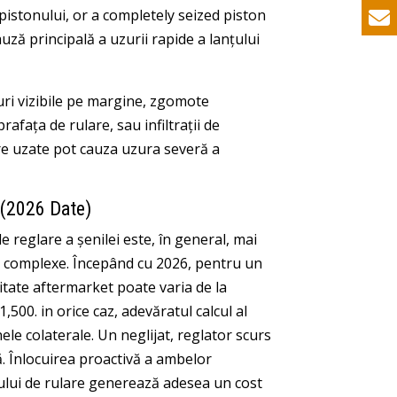
 pistonului,
or a completely seized piston
uză principală a uzurii rapide a lanțului
suri vizibile pe margine, zgomote
fața de rulare, sau infiltrații de
are uzate pot cauza uzura severă a
i (2026 Date)
e reglare a șenilei este, în general, mai
rne complexe. Începând cu 2026, pentru un
itate aftermarket poate varia de la
,500. in orice caz, adevăratul calcul al
nele colaterale. Un neglijat, reglator scurs
ă. Înlocuirea proactivă a ambelor
nului de rulare generează adesea un cost