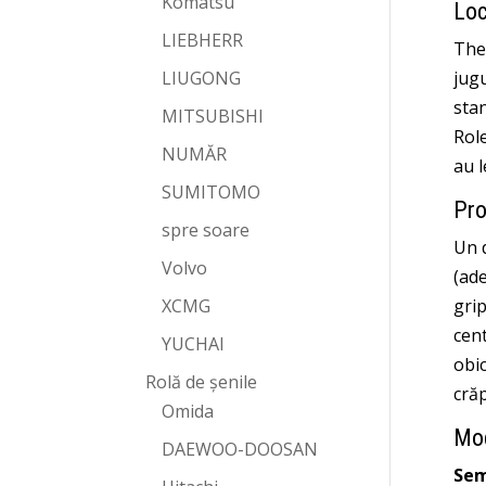
Komatsu
Loc
LIEBHERR
The 
LIUGONG
jugu
stan
MITSUBISHI
Rol
NUMĂR
au 
SUMITOMO
Pro
spre soare
Un d
Volvo
(ade
XCMG
grip
cent
YUCHAI
obic
Rolă de șenile
crăp
Omida
Mod
DAEWOO-DOOSAN
Sem