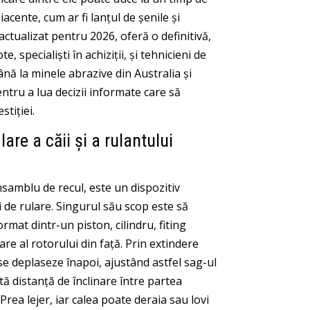
cente, cum ar fi lanțul de șenile și
actualizat pentru 2026, oferă o definitivă,
specialiști în achiziții, și tehnicieni de
ână la minele abrazive din Australia și
entru a lua decizii informate care să
stiției.
are a căii și a rulantului
samblu de recul, este un dispozitiv
i de rulare. Singurul său scop este să
rmat dintr-un piston, cilindru, fiting
re al rotorului din față. Prin extindere
se deplaseze înapoi, ajustând astfel sag-ul
ă distanță de înclinare între partea
 Prea lejer, iar calea poate deraia sau lovi