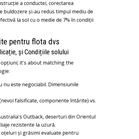
nstrucție a conductei, corectarea
 de buldozere și-au redus timpul mediu de
ctivă la sol cu ​​o medie de 7% în condiții
ite pentru flota dvs
ație, și Condițiile solului
 opțiuni;
it's about matching the
ogie:
u nu este negociabil. Dimensiunile
nevoi falsificate, componente întărite) vs.
ustralia's Outback
, deserturi din Orientul
liaje rezistente la uzură.
 oțeluri și grăsimi evaluate pentru