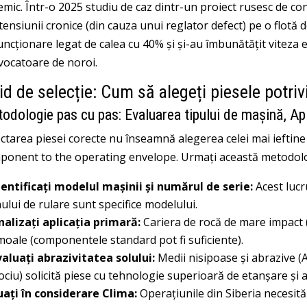
emic. Într-o 2025 studiu de caz dintr-un proiect rusesc de co
ensiunii cronice (din cauza unui reglator defect) pe o flotă
ncționare legat de calea cu 40% și și-au îmbunătățit viteza efe
vocatoare de noroi.
d de selecție: Cum să alegeți piesele potriv
odologie pas cu pas: Evaluarea tipului de mașină, Aplic
ctarea piesei corecte nu înseamnă alegerea celei mai ieftine
ponent to the operating envelope
. Urmați această metodol
dentificați modelul mașinii și numărul de serie:
Acest lucr
ului de rulare sunt specifice modelului.
nalizați aplicația primară:
Cariera de rocă de mare impact (
moale (componentele standard pot fi suficiente).
valuați abrazivitatea solului:
Medii nisipoase și abrazive (
A
ociu) solicită piese cu tehnologie superioară de etanșare și a
uați în considerare Clima:
Operațiunile din Siberia necesită