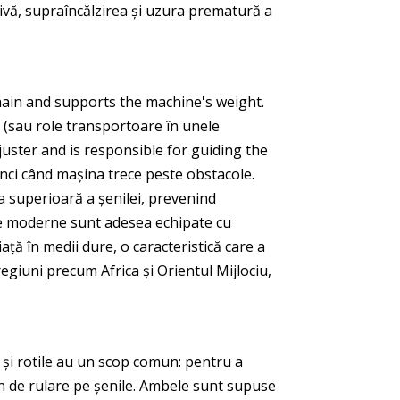
ivă, supraîncălzirea și uzura prematură a
 chain and supports the machine's weight
.
te (sau role transportoare în unele
djuster and is responsible for guiding the
unci când mașina trece peste obstacole.
a superioară a șenilei, prevenind
are moderne sunt adesea echipate cu
iață în medii dure, o caracteristică care a
giuni precum Africa și Orientul Mijlociu,
or și rotile au un scop comun: pentru a
ren de rulare pe șenile. Ambele sunt supuse