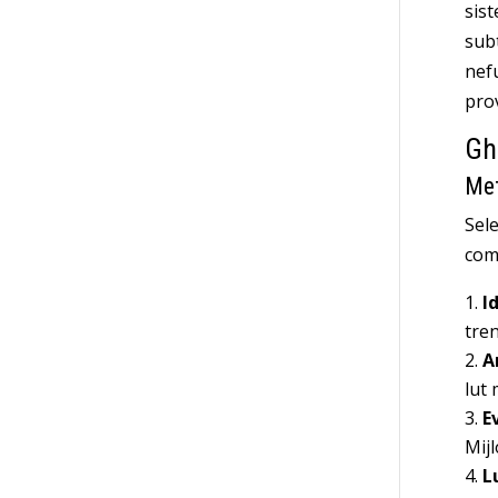
sist
subt
nefu
pro
Ghi
Met
Sele
com
I
tren
A
lut 
E
Mijl
L