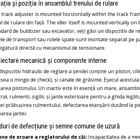
ația și poziția în ansamblul trenului de rulare
track adjuster is mounted horizontally within the track fram
l de rulare din față.
The idler itself is mounted vertically on
dard de buldozer sau excavator, veți găsi un dispozitiv de reg
ele de transport sau rolele spate sunt montate separat pe pa
legătură directă cu mecanismul de tensionare.
iectare mecanică și componente interne
ispozitiv hidraulic de reglare a șenilei conține un piston, cil
sea o minge de check), și canale de grăsime. Eșecul acestui
area pistonului. Un inactiv este în esență un mare, ansamblu
ral, rulmenti, sigilii, și jante exterioare pentru a ghida legă
ei prăbușirea rulmentului, defectarea etanșării ducând la pie
area jantei.
uri de defecțiune și semne comune de uzură
ne de eroare a reglatorului de căi:
Incapacitatea de a me