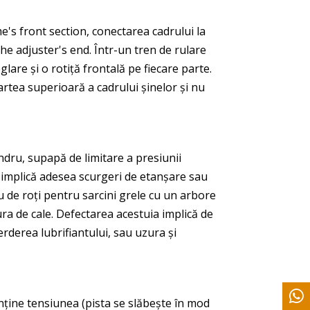
e's front section
, conectarea cadrului la
 the adjuster's end
. Într-un tren de rulare
lare și o rotiță frontală pe fiecare parte.
rtea superioară a cadrului șinelor și nu
indru, supapă de limitare a presiunii
a implică adesea scurgeri de etanșare sau
 de roți pentru sarcini grele cu un arbore
tura de cale. Defectarea acestuia implică de
rderea lubrifiantului, sau uzura și
nține tensiunea (pista se slăbește în mod