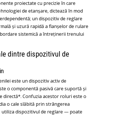
nente proiectate cu precizie în care
 tehnologiei de etanșare, dictează în mod
nterdependentă; un dispozitiv de reglare
ală și uzură rapidă a flanșelor de rulare
abordare sistemică a întreținerii trenului
e dintre dispozitivul de
in
nilei este un dispozitiv activ de
e este o componentă pasivă care suportă și
re directă*. Confuzia acestor roluri este o
a o cale slăbită prin strângerea
 utiliza dispozitivul de reglare — poate