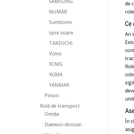
SAMSUNG
de 
NUMĂR
role
Sumitomo
Ce 
spre soare
An i
Exis
TAKEUCHI
conf
Volvo
trac
XCMG
Role
XGMA
cobo
sigi
YANMAR
deve
Pinion
und
Rolă de transport
Ase
Omida
În c
Daewoo-doosan
asig