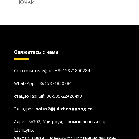
ЮЧАЙ
Свяжитесь с нами
Сотовый телефон: +8615871800284
WhatsApp:
+8615871800284
стационарный: 86-595-22426498
Эл. адрес:
sales2@julizhonggong.cn
Адрес: №302, Уци-роуд, Промышленный парк
Шанцунь,
Чантай, Личэн, Цюаньчжоу, Провинция Фуцзянь,