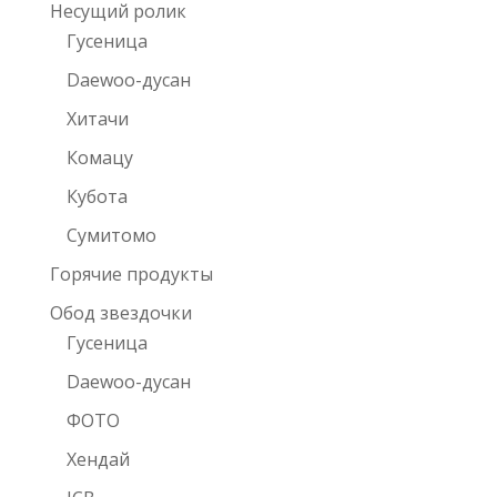
Несущий ролик
Гусеница
Daewoo-дусан
Хитачи
Комацу
Кубота
Сумитомо
Горячие продукты
Обод звездочки
Гусеница
Daewoo-дусан
ФОТО
Хендай