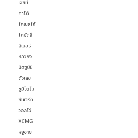
เจซีบี
คาโต้
โคเบลโก้
โคมัตสึ
ลิเบอร์
หลิวกง
มิตซูบิชิ
ตัวเลข
ซูมิโตโม
ซันเวิร์ด
วอลโว่
XCMG
หยูชาย