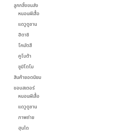
ลูกกลิ้งขนส่ง
หนอนผีเสื้อ
แดวูดูซาน
ฮิตาชิ
โคมัตสึ
คูโบต้า
ซูมิโตโม
สินค้ายอดนิยม
ขอบสเตอร์
หนอนผีเสื้อ
แดวูดูซาน
ภาพถ่าย
ฮุนได