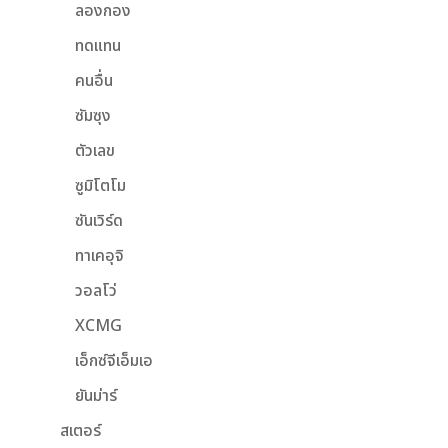
ลองกอง
ทดแทน
คนอื่น
ซัมซุง
ตัวเลข
ซูมิโตโม
ซันเวิร์ด
ทาเคอุจิ
วอลโว่
XCMG
เอ็กซ์จีเอ็มเอ
ยันม่าร์
สเตอร์