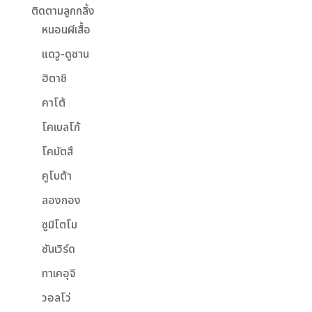
ติดตามลูกกลิ้ง
หนอนผีเสื้อ
แดวู-ดูซาน
ฮิตาชิ
คาโต้
โคเบลโก้
โคมัตสึ
คูโบต้า
ลองกอง
ซูมิโตโม
ซันเวิร์ด
ทาเคอุจิ
วอลโว่