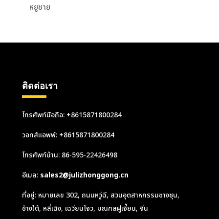
หยูชาย
ติดต่อเรา
โทรศัพท์มือถือ: +8615871800284
วอทส์แอพพ์:
+8615871800284
โทรศัพท์บ้าน: 86-595-22426498
อีเมล:
sales2@julizhonggong.cn
ที่อยู่: หมายเลข 302, ถนนหวู่ฉี, สวนอุตสาหกรรมชางชุน,
ช้างใต้, หลี่เฉิง, เฉวียนโจว, มณฑลฝูเจี้ยน, จีน