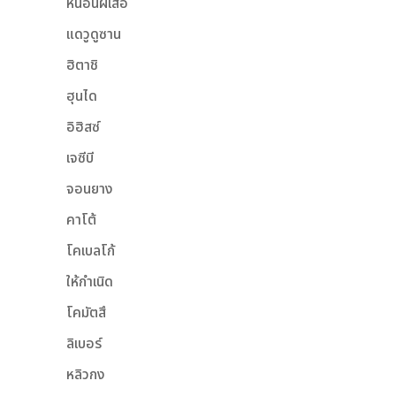
หนอนผีเสื้อ
แดวูดูซาน
ฮิตาชิ
ฮุนได
อิฮิสซ์
เจซีบี
จอนยาง
คาโต้
โคเบลโก้
ให้กำเนิด
โคมัตสึ
ลิเบอร์
หลิวกง