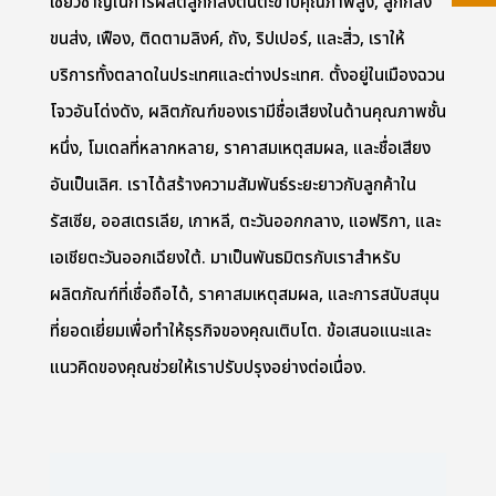
เชี่ยวชาญในการผลิตลูกกลิ้งตีนตะขาบคุณภาพสูง, ลูกกลิ้ง
ขนส่ง, เฟือง, ติดตามลิงค์, ถัง, ริปเปอร์, และสิ่ว, เราให้
บริการทั้งตลาดในประเทศและต่างประเทศ. ตั้งอยู่ในเมืองฉวน
โจวอันโด่งดัง, ผลิตภัณฑ์ของเรามีชื่อเสียงในด้านคุณภาพชั้น
หนึ่ง, โมเดลที่หลากหลาย, ราคาสมเหตุสมผล, และชื่อเสียง
อันเป็นเลิศ. เราได้สร้างความสัมพันธ์ระยะยาวกับลูกค้าใน
รัสเซีย, ออสเตรเลีย, เกาหลี, ตะวันออกกลาง, แอฟริกา, และ
เอเชียตะวันออกเฉียงใต้. มาเป็นพันธมิตรกับเราสำหรับ
ผลิตภัณฑ์ที่เชื่อถือได้, ราคาสมเหตุสมผล, และการสนับสนุน
ที่ยอดเยี่ยมเพื่อทำให้ธุรกิจของคุณเติบโต. ข้อเสนอแนะและ
แนวคิดของคุณช่วยให้เราปรับปรุงอย่างต่อเนื่อง.