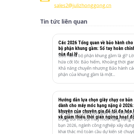
sales2@julizhonggong.cn
Tin tức liên quan
Các 2026 Tổng quan về bảo hành cho
bộ phận khung gầm: Sổ tay hoàn chỉn
của đại lý
Bảo hành bộ phận khung gầm là gì? Lờ
hứa cốt lõi: Bảo hiểm, Khoảng thời gia
Khả năng chuyển nhượng Bảo hành cá
phận của khung gầm là một...
Hướng dẫn lựa chọn giày chạy cơ bản
dành cho máy móc hạng nặng ở 2026:
khuyên của chuyên gia để tối đa hóa 
Tại sao việc lựa chọn giày theo dõi lại 
và giảm thiểu thời gian ngừng hoạt đ
trọng đối với đội máy móc hạng nặng 
bạn 2026, ngành công nghiệp xây dựng
khai thác mỏ toàn cầu dự kiến ​​sẽ chuy