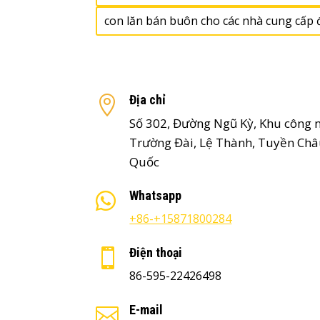
con lăn bán buôn cho các nhà cung cấp
Địa chỉ

Số 302, Đường Ngũ Kỳ, Khu công
Trường Đài, Lệ Thành, Tuyền Châu
Quốc
Whatsapp

+86-+15871800284
Điện thoại

86-595-22426498
E-mail
