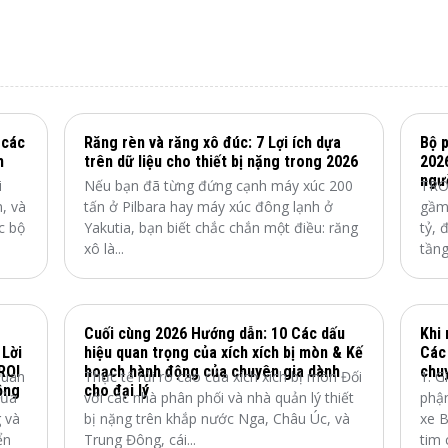
 các
Răng rèn và răng xô đúc: 7 Lợi ích dựa
Bộ 
h
trên dữ liệu cho thiết bị nặng trong 2026
202
ngư
i
Nếu bạn đã từng đứng cạnh máy xúc 200
TRO
n, và
tấn ở Pilbara hay máy xúc đông lạnh ở
gầm 
c bộ
Yakutia, bạn biết chắc chắn một điều: răng
tỷ, 
xô là...
tầng
Cuối cùng 2026 Hướng dẫn: 10 Các dấu
Khi 
 Lời
hiệu quan trọng của xích xích bị mòn & Kế
Các
ROI
hoạch hành động của chuyên gia dành
chuy
quan
Thực tế rủi ro cao của xích xích bị mòn Đối
1. G
ộng
cho đại lý
của
với các nhà phân phối và nhà quản lý thiết
phận
 và
bị nặng trên khắp nước Nga, Châu Úc, và
xe B
ển
Trung Đông, cái...
tim 