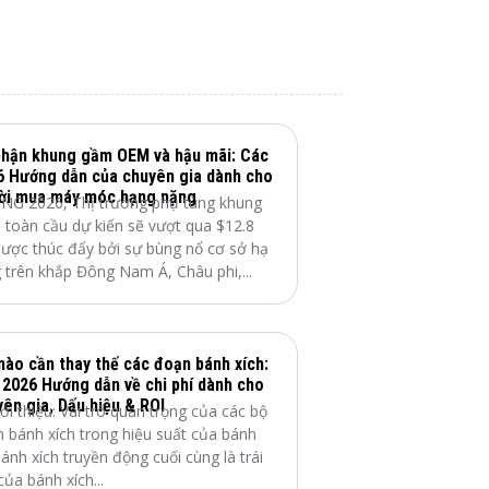
phận khung gầm OEM và hậu mãi: Các
6 Hướng dẫn của chuyên gia dành cho
ời mua máy móc hạng nặng
NG 2026, Thị trường phụ tùng khung
toàn cầu dự kiến ​​sẽ vượt qua $12.8
được thúc đẩy bởi sự bùng nổ cơ sở hạ
 trên khắp Đông Nam Á, Châu phi,...
nào cần thay thế các đoạn bánh xích:
 2026 Hướng dẫn về chi phí dành cho
ên gia, Dấu hiệu & ROI
iới thiệu: Vai trò quan trọng của các bộ
 bánh xích trong hiệu suất của bánh
ánh xích truyền động cuối cùng là trái
của bánh xích...