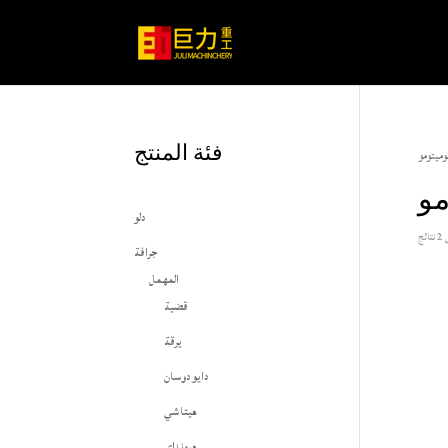
فئة المنتج
ميتومو
و
دلو
ئج
جرافة
المهمل
قضية
يرقة
دايو دوسان
هيتاشي
هيونداي