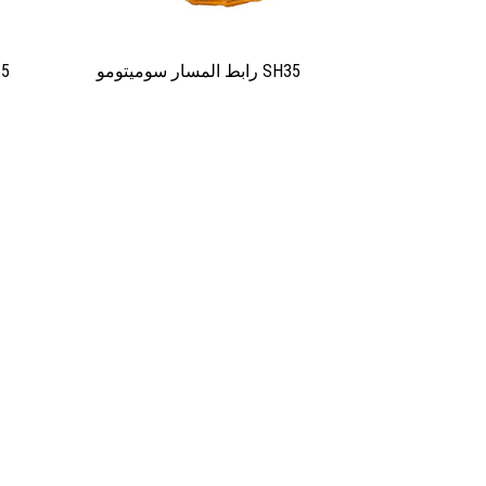
رابط المسار سوميتومو SH35
رابط ا