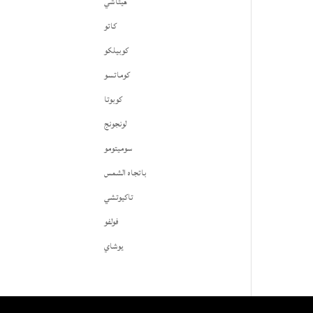
هيتاشي
كاتو
كوبيلكو
كوماتسو
كوبوتا
لونجونج
سوميتومو
باتجاه الشمس
تاكيوتشي
فولفو
يوشاي