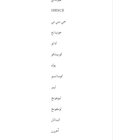
IHISCE
جي سي بي
جونيانغ
كاتو
كوبيلكو
يولد
كوماتسو
ليبر
ليوجونج
لونجونج
البدائل
آحرون