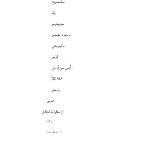
سامسونج
رقم
سوميتومو
باتجاه الشمس
تاكيوتشي
فولفو
أكس سي أم جي
XGMA
يانمار
ضرس
الأسطوانة الناقل
يرقة
دايو دوسان