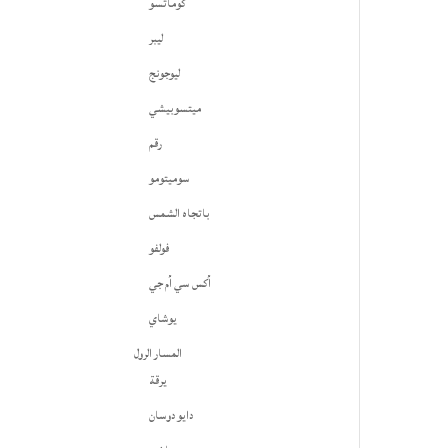
كوماتسو
ليبر
ليوجونج
ميتسوبيشي
رقم
سوميتومو
باتجاه الشمس
فولفو
أكس سي أم جي
يوشاي
المسار الرول
يرقة
دايو دوسان