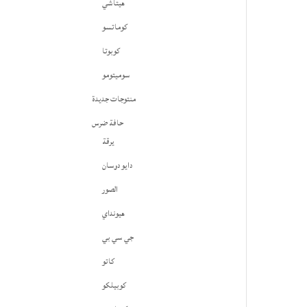
هيتاشي
كوماتسو
كوبوتا
سوميتومو
منتوجات جديدة
حافة ضرس
يرقة
دايو دوسان
الصور
هيونداي
جي سي بي
كاتو
كوبيلكو