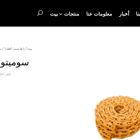
نا
أخبار
معلومات عنا
منتجات
بيت
بيت
/
رابط مسار الحفارة
/ سو
سوميتوم
عرض الكل 2 نتا