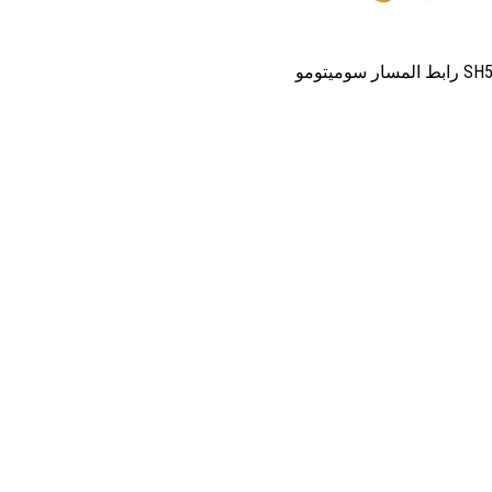
لمسار سوميتومو SH55