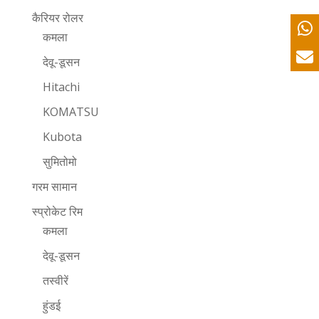
कैरियर रोलर
कमला
देवू-डूसन
Hitachi
KOMATSU
Kubota
सुमितोमो
गरम सामान
स्प्रोकेट रिम
कमला
देवू-डूसन
तस्वीरें
हुंडई