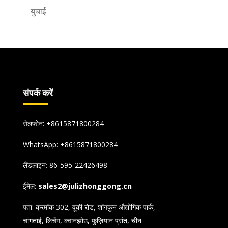
युचाई
संपर्क करें
सेलफोन: +8615871800284
WhatsApp:
+8615871800284
लैंडलाइन: 86-595-22426498
ईमेल:
sales2@julizhonggong.cn
पता: क्रमांक 302, वूकी रोड, शांगकुन औद्योगिक पार्क,
चांगताई, लिचेंग, क्वानझोउ, फ़ुज़ियान प्रांत, चीन