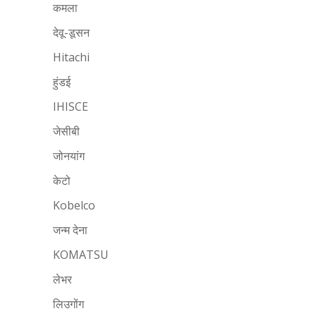
कमला
देवू-डूसन
Hitachi
हुंडई
IHISCE
जेसीबी
जोनयांग
केटो
Kobelco
जन्म देना
KOMATSU
लेभर
लिउगोंग