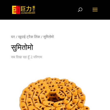
घर
/
खुदाई ट्रैक लिंक
/ सुमितोमो
सुमितोमो
सब दिखा रहा हूँ 2 परिणाम