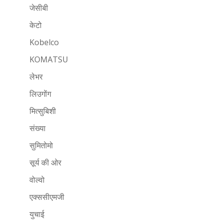
जेसीबी
केटो
Kobelco
KOMATSU
लेभर
लिउगोंग
मित्सुबिशी
संख्या
सुमितोमो
सूर्य की ओर
वोल्वो
एक्ससीएमजी
युचाई