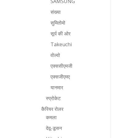
SAMSUNG
संख्या
सुमितोमो
सूर्य की ओर
Takeuchi
वोल्वो
एक्ससीएमजी
एक्सजीएमए
यानमार
स्प्रोकेट
कैरियर रोलर
कमला
देवू-डूसन