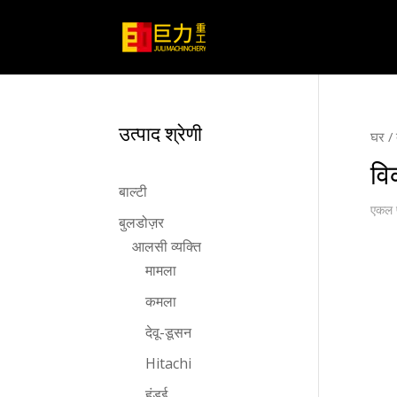
उत्पाद श्रेणी
घर
/
वि
बाल्टी
एकल प
बुलडोज़र
आलसी व्यक्ति
मामला
कमला
देवू-डूसन
Hitachi
हुंडई