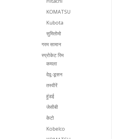
Hitachi
KOMATSU
Kubota
सुमितोमो
गरम सामान
स्प्रोकेट रिम
कमला
देवू-डूसन
तस्वीरें
हुंडई
जेसीबी
केटो
Kobelco