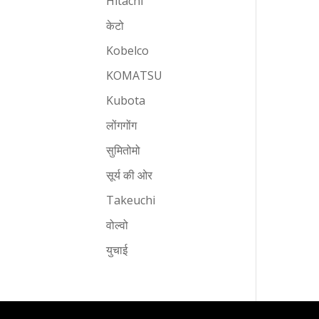
Hitachi
केटो
Kobelco
KOMATSU
Kubota
लोंगगोंग
सुमितोमो
सूर्य की ओर
Takeuchi
वोल्वो
युचाई