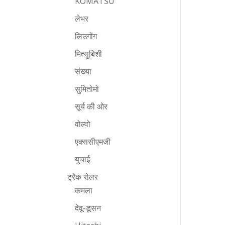
KOMATSU
लेभर
लिउगोंग
मित्सुबिशी
संख्या
सुमितोमो
सूर्य की ओर
वोल्वो
एक्ससीएमजी
युचाई
ट्रैक रोलर
कमला
देवू-डूसन