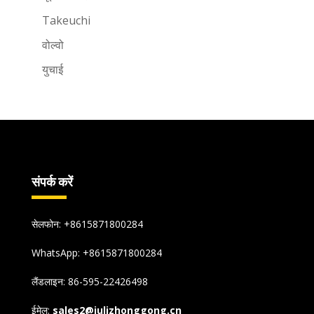
Takeuchi
वोल्वो
युचाई
संपर्क करें
सेलफोन: +8615871800284
WhatsApp:
+8615871800284
लैंडलाइन: 86-595-22426498
ईमेल:
sales2@julizhonggong.cn