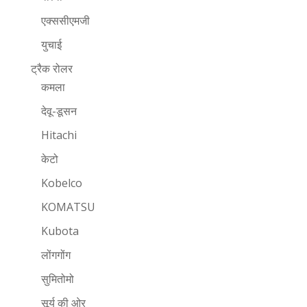
एक्ससीएमजी
युचाई
ट्रैक रोलर
कमला
देवू-डूसन
Hitachi
केटो
Kobelco
KOMATSU
Kubota
लोंगगोंग
सुमितोमो
सूर्य की ओर