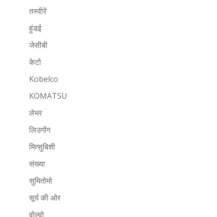
तस्वीरें
हुंडई
जेसीबी
केटो
Kobelco
KOMATSU
लेभर
लिउगोंग
मित्सुबिशी
संख्या
सुमितोमो
सूर्य की ओर
वोल्वो