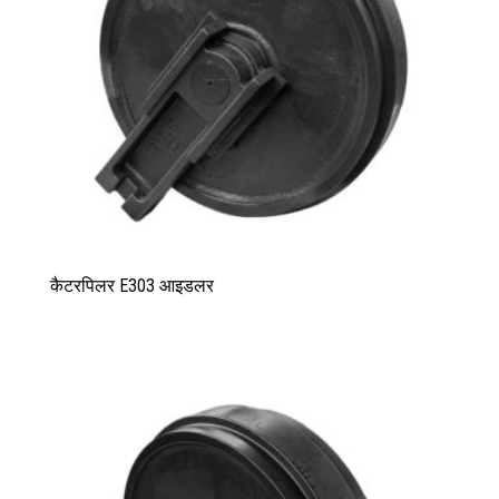
कैटरपिलर E303 आइडलर