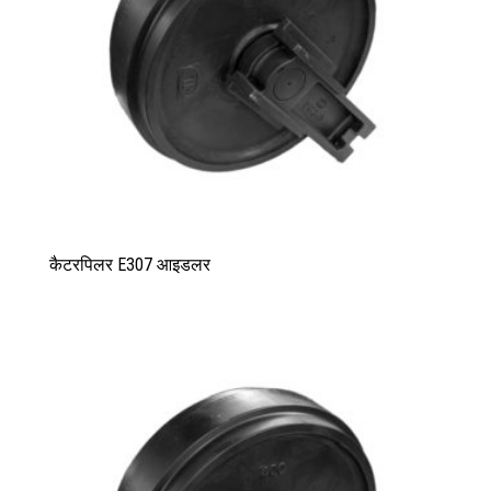
कैटरपिलर E307 आइडलर