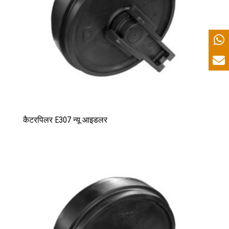
कैटरपिलर E307 न्यू आइडलर