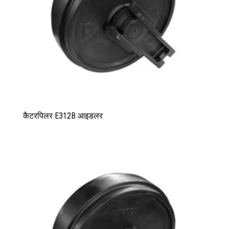
कैटरपिलर E312B आइडलर