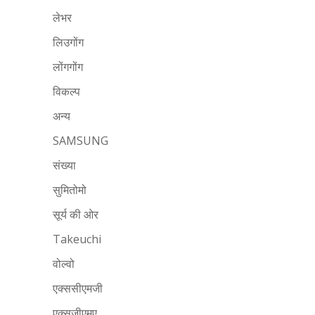
लेभर
लिउगोंग
लोंगगोंग
विकल्प
अन्य
SAMSUNG
संख्या
सुमितोमो
सूर्य की ओर
Takeuchi
वोल्वो
एक्ससीएमजी
एक्सजीएमए