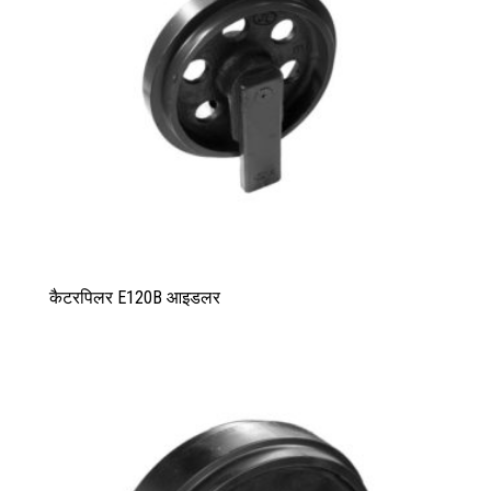
कैटरपिलर E120B आइडलर