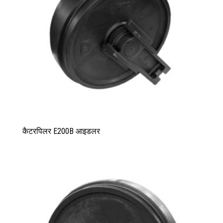
कैटरपिलर E200B आइडलर