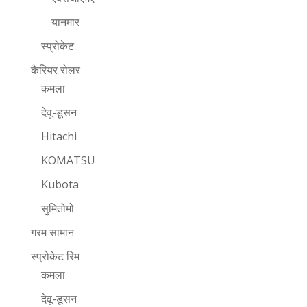
यानमार
स्प्रोकेट
कैरियर रोलर
कमला
देवू-डूसन
Hitachi
KOMATSU
Kubota
सुमितोमो
गरम सामान
स्प्रोकेट रिम
कमला
देवू-डूसन