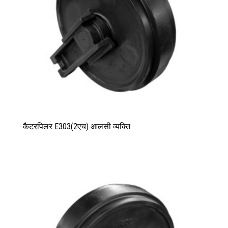
कैटरपिलर E303(2एच) आलसी व्यक्ति