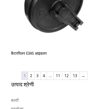
कैटरपिलर E345 आइडलर
1
2
3
4
…
11
12
13
→
उत्पाद श्रेणी
बाल्टी
बुलडोज़र