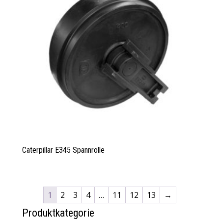
Caterpillar E345 Spannrolle
1
2
3
4
…
11
12
13
→
Produktkategorie