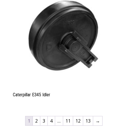
Caterpillar E345 Idler
1
2
3
4
…
11
12
13
→