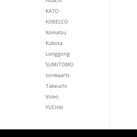
Hitachi
KATO
KOBELCO
Komatsu
Kubota
Longgong
SUMITOMO
zonwaarts
Takeuchi
Volvo
YUCHAI