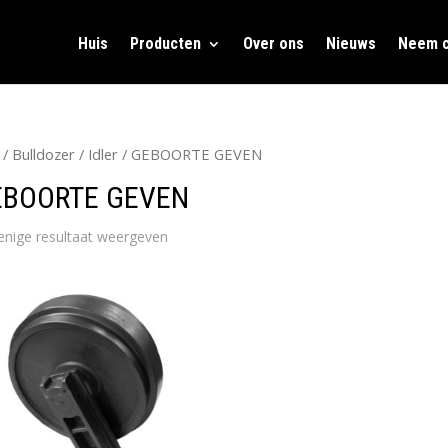
Huis
Producten
Over ons
Nieuws
Neem c
/
Bulldozer
/
Idler
/ GEBOORTE GEVEN
EBOORTE GEVEN
enige resultaat weergeven