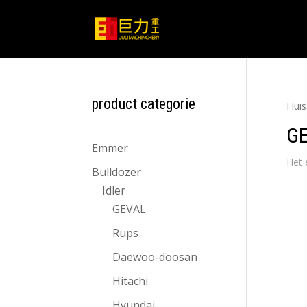
product categorie
Huis
G
Emmer
Het 
Bulldozer
Idler
GEVAL
Rups
Daewoo-doosan
Hitachi
Hyundai