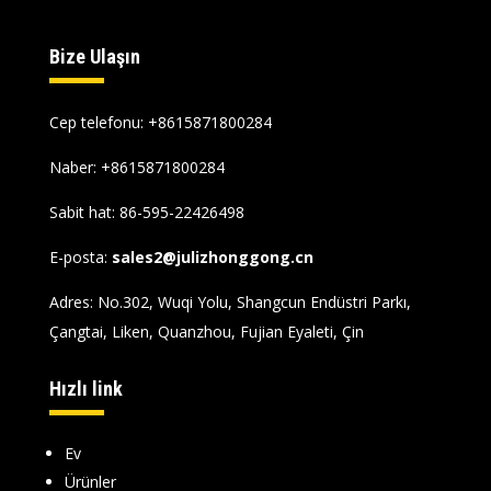
Bize Ulaşın
Cep telefonu: +8615871800284
Naber:
+8615871800284
Sabit hat: 86-595-22426498
E-posta:
sales2@julizhonggong.cn
Adres: No.302, Wuqi Yolu, Shangcun Endüstri Parkı,
Çangtai, Liken, Quanzhou, Fujian Eyaleti, Çin
Hızlı link
Ev
Ürünler