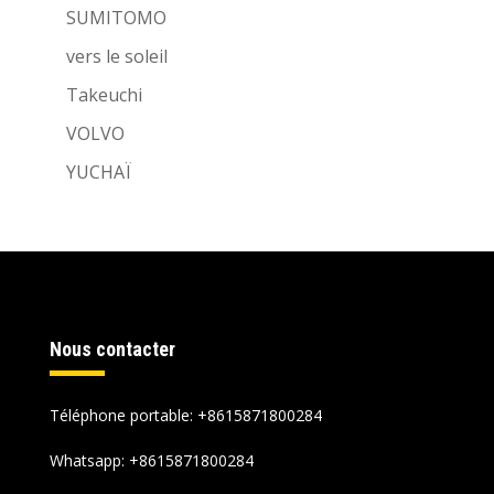
SUMITOMO
vers le soleil
Takeuchi
VOLVO
YUCHAÏ
Nous contacter
Téléphone portable: +8615871800284
Whatsapp:
+8615871800284