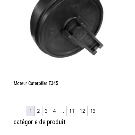
Moteur Caterpillar E345
1
2
3
4
…
11
12
13
→
catégorie de produit