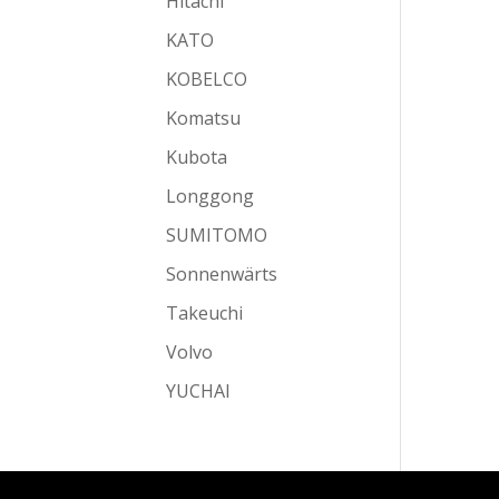
Hitachi
KATO
KOBELCO
Komatsu
Kubota
Longgong
SUMITOMO
Sonnenwärts
Takeuchi
Volvo
YUCHAI