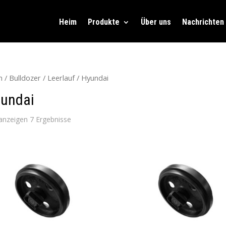
Heim
Produkte
Über uns
Nachrichten
m
/
Bulldozer
/
Leerlauf
/ Hyundai
undai
 anzeigen 7 Ergebnisse