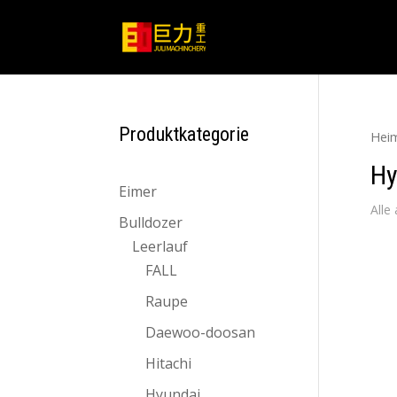
Produktkategorie
Hei
Hy
Eimer
Alle
Bulldozer
Leerlauf
FALL
Raupe
Daewoo-doosan
Hitachi
Hyundai