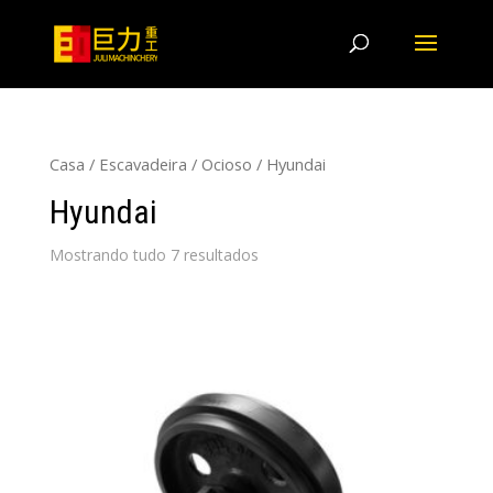
Casa
/
Escavadeira
/
Ocioso
/ Hyundai
Hyundai
Mostrando tudo 7 resultados