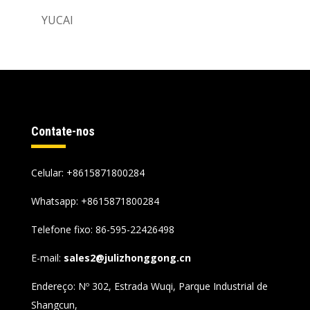
YUCAI
Contate-nos
Celular: +8615871800284
Whatsapp:
+8615871800284
Telefone fixo: 86-595-22426498
E-mail:
sales2@julizhonggong.cn
Endereço: Nº 302, Estrada Wuqi, Parque Industrial de
Shangcun,