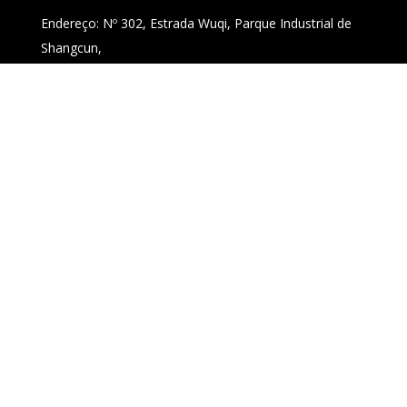
Endereço: Nº 302, Estrada Wuqi, Parque Industrial de
Shangcun,
Changtai, Licheng, Quanzhou, Província de Fujian,
China
Link rápido
Casa
Produtos
Sobre nós
Notícia
Contate-nos
Siga-nos