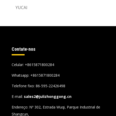
YUCAI
Contate-nos
Celular: +8615871800284
Whatsapp:
+8615871800284
Telefone fixo: 86-595-22426498
E-mail:
sales2@julizhonggong.cn
Endereço: Nº 302, Estrada Wuqi, Parque Industrial de
Shangcun,