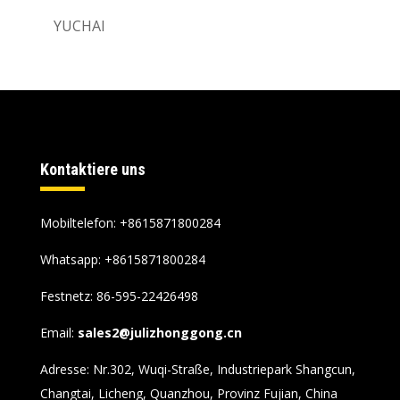
YUCHAI
Kontaktiere uns
Mobiltelefon: +8615871800284
Whatsapp:
+8615871800284
Festnetz: 86-595-22426498
Email:
sales2@julizhonggong.cn
Adresse: Nr.302, Wuqi-Straße, Industriepark Shangcun,
Changtai, Licheng, Quanzhou, Provinz Fujian, China