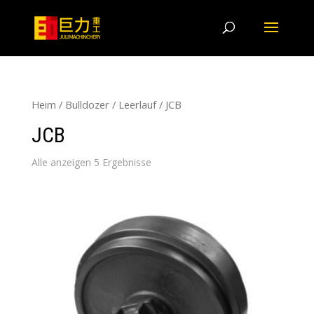
Heim
/
Bulldozer
/
Leerlauf
/ JCB
JCB
Alle anzeigen 5 Ergebnisse