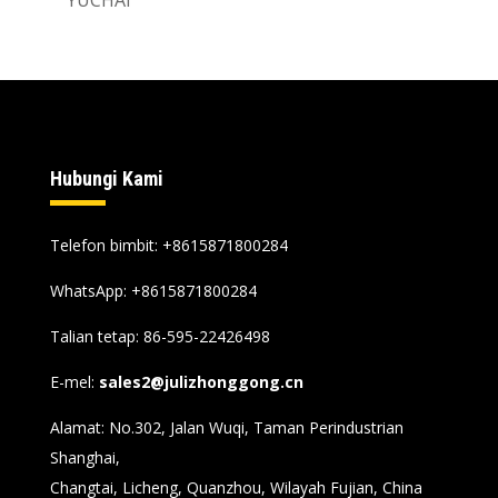
Hubungi Kami
Telefon bimbit: +8615871800284
WhatsApp:
+8615871800284
Talian tetap: 86-595-22426498
E-mel:
sales2@julizhonggong.cn
Alamat: No.302, Jalan Wuqi, Taman Perindustrian
Shanghai,
Changtai, Licheng, Quanzhou, Wilayah Fujian, China