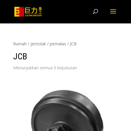
Rumah
/
jentolak
/
pemalas
/ JCB
JCB
Menunjukkan semua 5 keputusan