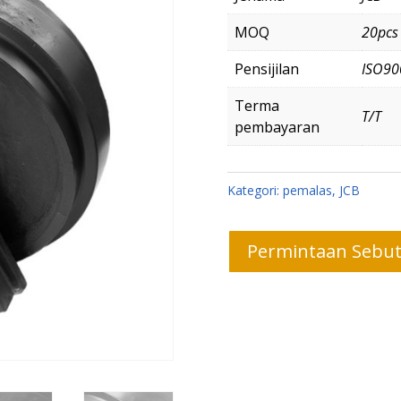
MOQ
20pcs
Pensijilan
ISO90
Terma
T/T
pembayaran
Kategori:
pemalas
,
JCB
Permintaan Sebu