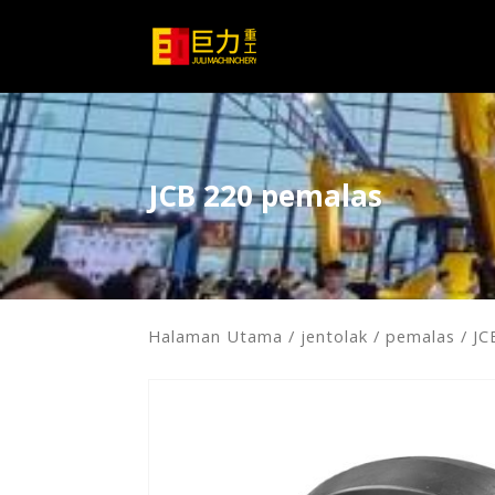
JCB 220 pemalas
Halaman Utama
/
jentolak
/
pemalas
/ JC