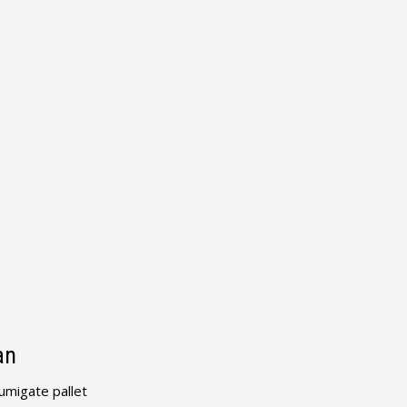
an
umigate pallet