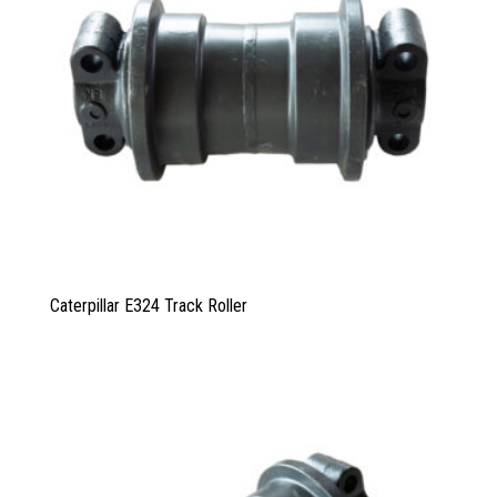
Caterpillar E324 Track Roller