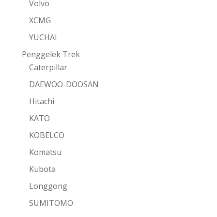
Volvo
XCMG
YUCHAI
Penggelek Trek
Caterpillar
DAEWOO-DOOSAN
Hitachi
KATO
KOBELCO
Komatsu
Kubota
Longgong
SUMITOMO