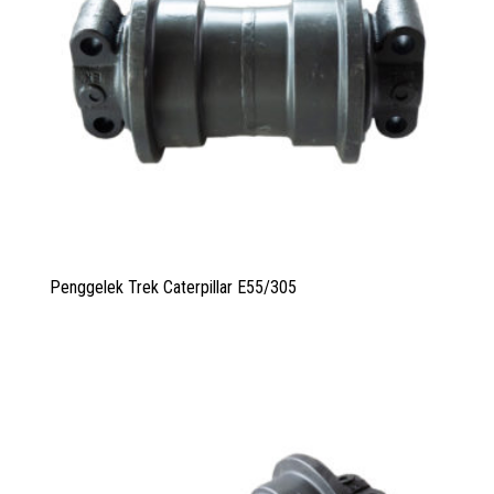
Penggelek Trek Caterpillar E55/305