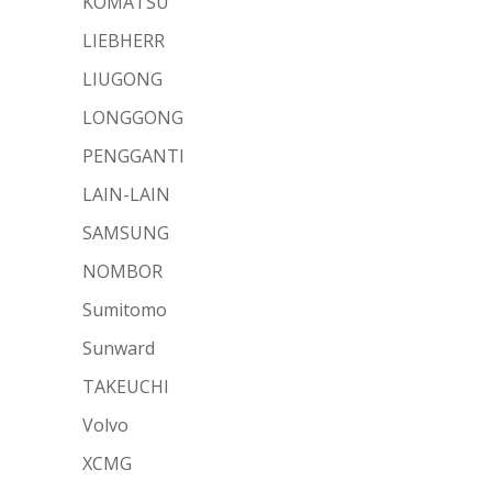
KOMATSU
LIEBHERR
LIUGONG
LONGGONG
PENGGANTI
LAIN-LAIN
SAMSUNG
NOMBOR
Sumitomo
Sunward
TAKEUCHI
Volvo
XCMG