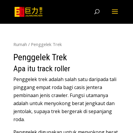
Rumah
/ Penggelek Trek
Penggelek Trek
Apa itu track roller
Penggelek trek adalah salah satu daripada tali
pinggang empat roda bagi casis jentera
pembinaan jenis crawler. Fungsi utamanya
adalah untuk menyokong berat jengkaut dan
jentolak, supaya trek bergerak di sepanjang
roda.
Penggelek digunakan untuk menyokong berat