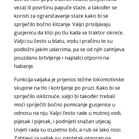
veza) ili površinu papuče staze, a također se
koristi za ograničavanje staze kako bi se
spriječilo bočno klizanje. Valjci prisiljavaju
gusjenicu da klizi po tlu kada se traktor okreće.
Valjci su često u blatu, vodu i prašinu te su
podložni jakim udarcima, pa se od njih zahtijeva
pouzdano brtvljenje i naplatci otporni na
habanje.
Funkcija valjaka je prijenos težine lokomotivske
skupine na tlo i kotrljanje po pruzi. Kako bi se
spriječilo iskliznuće, valjci bi također trebali
moći spriječiti bočno pomicanje gusjenice u
odnosu na nju. Valjci često rade u mutnoj vodi,
pijesak i pijesak, i podnijeti snažan utjecaj.
Uvjeti rada su izuzetno loši, a rub se lako nosi.
Zahtjevi za valjak su: naplatak otporan na