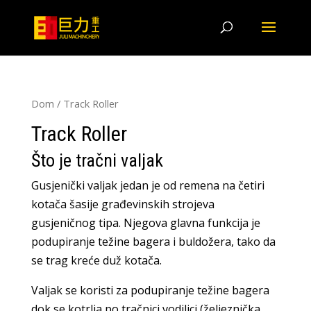
Dom
/ Track Roller
Track Roller
Što je tračni valjak
Gusjenički valjak jedan je od remena na četiri
kotača šasije građevinskih strojeva
gusjeničnog tipa. Njegova glavna funkcija je
podupiranje težine bagera i buldožera, tako da
se trag kreće duž kotača.
Valjak se koristi za podupiranje težine bagera
dok se kotrlja po tračnici vodilici (željeznička