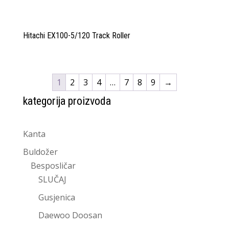
Hitachi EX100-5/120 Track Roller
1
2
3
4
…
7
8
9
→
kategorija proizvoda
Kanta
Buldožer
Besposličar
SLUČAJ
Gusjenica
Daewoo Doosan