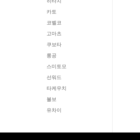
히타치
카토
코벨코
고마츠
쿠보타
롱공
스미토모
선워드
타케우치
볼보
유차이