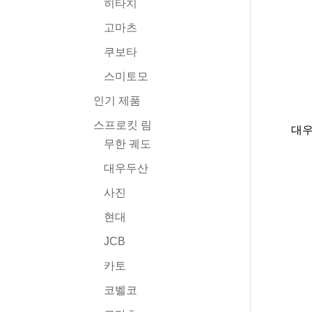
히타치
고마츠
쿠보타
스미토모
인기 제품
스프로킷 림
대우
무한 궤도
대우두산
사진
현대
JCB
카토
코벨코