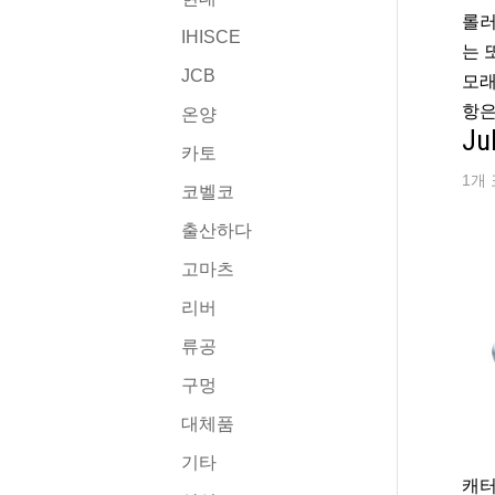
롤러
IHISCE
는 
JCB
모래
항은
온양
J
카토
1개 
코벨코
출산하다
고마츠
리버
류공
구멍
대체품
기타
캐터