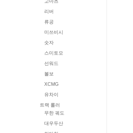
고마츠
리버
류공
미쓰비시
숫자
스미토모
선워드
볼보
XCMG
유차이
트랙 롤러
무한 궤도
대우두산