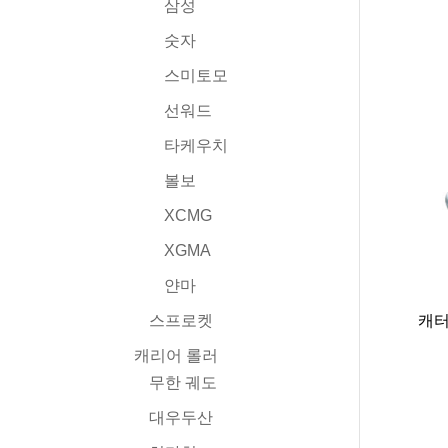
삼성
숫자
스미토모
선워드
타케우치
볼보
XCMG
XGMA
얀마
캐터
스프로켓
캐리어 롤러
무한 궤도
대우두산