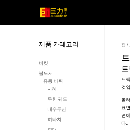
제품 카테고리
집
/
트
버킷
트
불도저
트랙
유동 바퀴
것입
사례
무한 궤도
롤러
표면
대우두산
면에
히타치
다.
현대