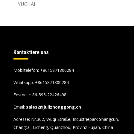
YUCHAI
Kontaktiere uns
Mobiltelefon: +8615871800284
Whatsapp:
+8615871800284
Festnetz: 86-595-22426498
Email:
sales2@julizhonggong.cn
Adresse: Nr.302, Wuqi-Straße, Industriepark Shangcun,
Changtai, Licheng, Quanzhou, Provinz Fujian, China