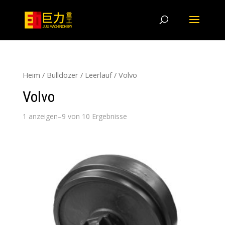
Heim
/
Bulldozer
/
Leerlauf
/ Volvo
Volvo
1 anzeigen–9 von 10 Ergebnisse