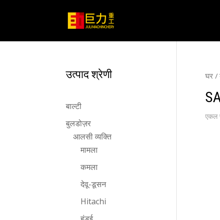
उत्पाद श्रेणी
घर
/
S
बाल्टी
एकल प
बुलडोज़र
आलसी व्यक्ति
मामला
कमला
देवू-डूसन
Hitachi
हुंडई