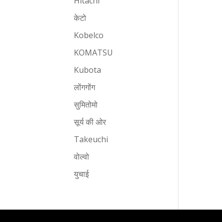
Hitachi
केटो
Kobelco
KOMATSU
Kubota
लोंगगोंग
सुमितोमो
सूर्य की ओर
Takeuchi
वोल्वो
युचाई