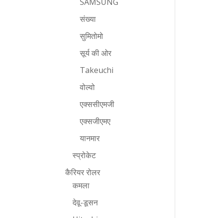
SAMSUNG
संख्या
सुमितोमो
सूर्य की ओर
Takeuchi
वोल्वो
एक्ससीएमजी
एक्सजीएमए
यानमार
स्प्रोकेट
कैरियर रोलर
कमला
देवू-डूसन