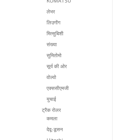
KOMATSU
लेभर
लिउगोंग
मित्सुबिशी
संख्या
सुमितोमो
सूर्य की ओर
वोल्वो
एक्ससीएमजी
युचाई
ट्रैक रोलर
कमला
देवू-डूसन