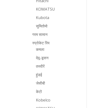
Hitachi
KOMATSU
Kubota
सुमितोमो
गरम सामान
स्प्रोकेट रिम
कमला
देवू-डूसन
तस्वीरें
हुंडई
जेसीबी
केटो
Kobelco