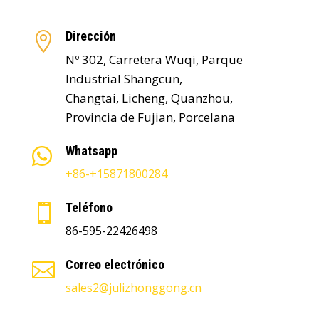
Dirección

Nº 302, Carretera Wuqi, Parque
Industrial Shangcun,
Changtai, Licheng, Quanzhou,
Provincia de Fujian, Porcelana
Whatsapp

+86-+15871800284
Teléfono

86-595-22426498
Correo electrónico

sales2@julizhonggong.cn