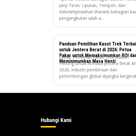
Janji Teras: Liputan, Tempoh, dan
Kebolehpindahan Waranti bahagian b
pengangkutan ialah a...
Panduan Pemilihan Kasut Trek Terba
untuk Jentera Berat di 2026: Petua
Pakar untuk Memaksimumkan ROI da
Sebab Pemilihan Kasut Trek Adalah
Meminimumkan Masa Henti
Penting untuk Armada Jentera Berat A
2026, industri pembinaan dan
perlombongan global dijangka bergerak.
Hubungi Kami