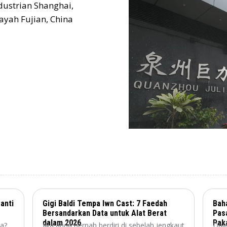
dustrian Shanghai,
ayah Fujian, China
anti
Gigi Baldi Tempa lwn Cast: 7 Faedah
Bah
Bersandarkan Data untuk Alat Berat
Pas
dalam 2026
Pak
ta?
Jika anda pernah berdiri di sebelah jengkaut
Dal