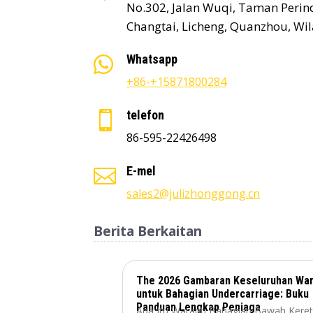
No.302, Jalan Wuqi, Taman Perin
Changtai, Licheng, Quanzhou, Wil
Whatsapp

+86-+15871800284
telefon

86-595-22426498
E-mel

sales2@julizhonggong.cn
Berita Berkaitan
The 2026 Gambaran Keseluruhan War
untuk Bahagian Undercarriage: Buku
Panduan Lengkap Peniaga
Apa Itu Waranti Bahagian Bawah Kere