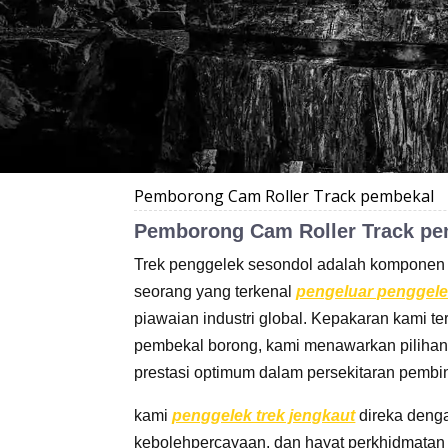
Pemborong Cam Roller Track pembekal
Pemborong Cam Roller Track pe
Trek penggelek sesondol adalah komponen p
seorang yang terkenal
pengeluar penggele
piawaian industri global. Kepakaran kami t
pembekal borong, kami menawarkan pilihan
prestasi optimum dalam persekitaran pemb
kami
penggelek trek jengkaut
direka denga
kebolehpercayaan, dan hayat perkhidmata