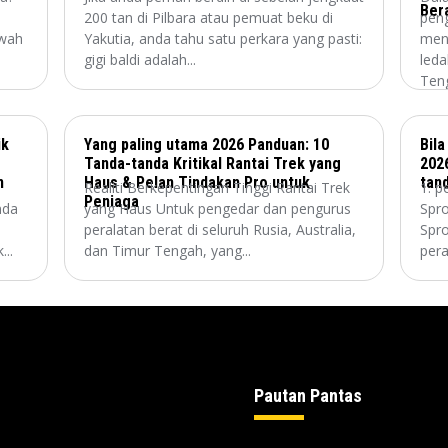
Ber
200 tan di Pilbara atau pemuat beku di
peng
awah
Yakutia, anda tahu satu perkara yang pasti:
meng
gigi baldi adalah...
leda
Teng
ik
Yang paling utama 2026 Panduan: 10
Bil
Tanda-tanda Kritikal Rantai Trek yang
202
n
Haus & Pelan Tindakan Pro untuk
tan
Realiti Berkepentingan Tinggi Rantai Trek
1. p
Peniaga
nda
yang Haus Untuk pengedar dan pengurus
Spro
peralatan berat di seluruh Rusia, Australia,
Spro
..
dan Timur Tengah, yang...
pera
Pautan Pantas