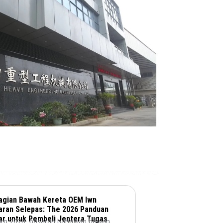
agian Bawah Kereta OEM lwn
aran Selepas: The 2026 Panduan
ar untuk Pembeli Jentera Tugas
am 2026, pasaran bahagian bawah