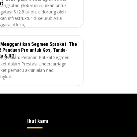
at
angkutan global diunjurkan untuk
atasi $12.8 bilion, didorong oleh
kan infrastruktur di seluruh Asia
gara, Afrika,...
a Menggantikan Segmen Sproket: The
6 Panduan Pro untuk Kos, Tanda-
da & ROI
engenalan: Peranan Kritikal Segmen
ket dalam Prestasi Undercarriage
ket pemacu akhir ialah nadi
ngkak...
Ikut kami