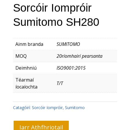
Sorcóir Iompróir
Sumitomo SH280
Ainm branda
SUMITOMO
MOQ
20ríomhairí pearsanta
Deimhniú
ISO9001:2015
Téarmaí
T/T
íocaíochta
Catagóirí:
Sorcóir Iompróir
,
Sumitomo
Iarr Athfhriotail