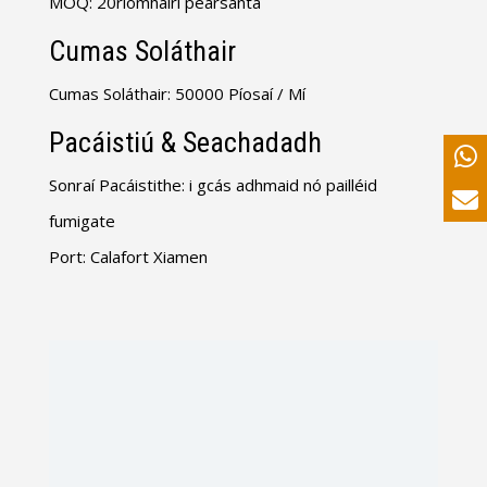
MOQ: 20ríomhairí pearsanta
Cumas Soláthair
Cumas Soláthair: 50000 Píosaí / Mí
Pacáistiú & Seachadadh
Sonraí Pacáistithe: i gcás adhmaid nó pailléid
fumigate
Port: Calafort Xiamen