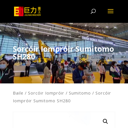
Sorcóir Iompróir Sumitomo
SH280
Baile
/
Sorcóir Iompróir
/
Sumitomo
/ Sorcóir
Iompróir Sumitomo SH280