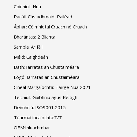
Coinníoll: Nua
Pacáil: Cás adhmaid, Pailéad
Ábhar: Cóimhiotal Cruach nó Cruach
Bharántas: 2 Blianta
Sampla: Ar fáil
Méid: Caighdeán
Dath: Iarratas an Chustaiméara
Lógó: Iarratas an Chustaiméara
Cineál Margaíochta: Táirge Nua 2021
Teicniúil: Gaibhniú agus Réitigh
Deimhniú: ISO9001:2015
Téarmaí íocaíochta:T/T
OEM:Inluachmhar