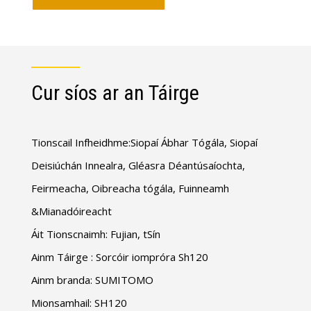
Cur síos ar an Táirge
Tionscail Infheidhme:Siopaí Ábhar Tógála, Siopaí
Deisiúchán Innealra, Gléasra Déantúsaíochta,
Feirmeacha, Oibreacha tógála, Fuinneamh
&Mianadóireacht
Áit Tionscnaimh: Fujian, tSín
Ainm Táirge : Sorcóir iompróra Sh120
Ainm branda: SUMITOMO
Mionsamhail: SH120