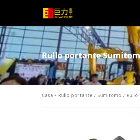
Rullo portante Sumito
Casa
/
Rullo portante
/
Sumitomo
/ Rull