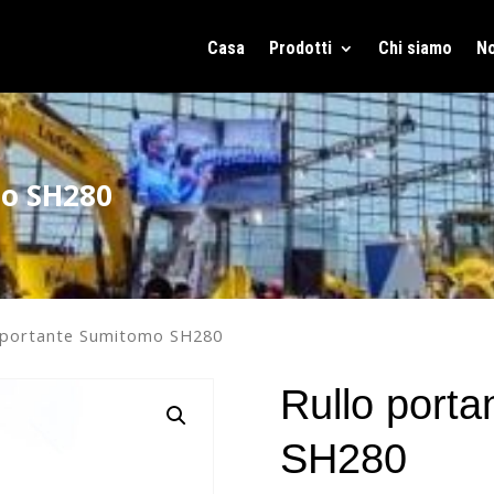
Casa
Prodotti
Chi siamo
No
mo SH280
o portante Sumitomo SH280
Rullo port
SH280