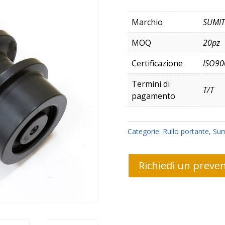
Marchio
SUMI
MOQ
20pz
Certificazione
ISO90
Termini di
T/T
pagamento
Categorie:
Rullo portante
,
Su
Richiedi un preven