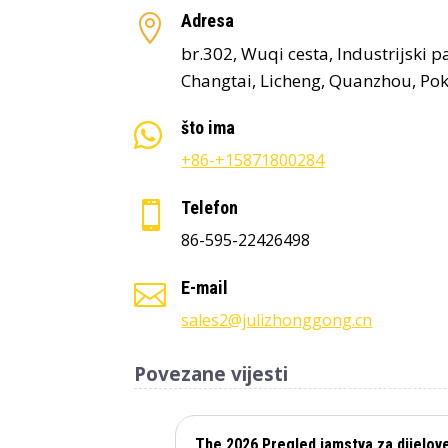
Adresa

br.302, Wuqi cesta, Industrijski 
Changtai, Licheng, Quanzhou, Pokr
što ima

+86-+15871800284
Telefon

86-595-22426498
E-mail

sales2@julizhonggong.cn
Povezane vijesti
The 2026 Pregled jamstva za dijelov