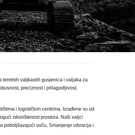
a teretnih valjkastih gusjenica i valjaka za
usnost, preciznost i prilagodljivost,
dištima i logističkim centrima. Izrađene su od
ajući iskorištenost prostora. Naši valjci
ra poboljšavajući vuču, Smanjenje vibracija i