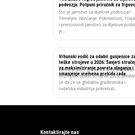
podvozja: Potpuni priručnik za trgov
Što je jamstvo za dijelove podvozja?
Temeljno obećanje: Pokrivenost, Traja
i prenosivost Jamstvo za dijelove podv
je...
Vrhunski vodič za odabir gusjenice z
teške strojeve u 2026: Savjeti stručn
za maksimiziranje povrata ulaganja i
Zašto je izbor gusjenice kritičan za vaš
smanjenje vremena prekida rada
vozni park teških strojeva 2026, predvi
se da će se globalna građevinska i
rudarska industrija pokrenuti...
Kontaktirajte nas