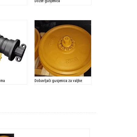
Dozer gusjenica
ama
Dobavljači gusjenica za valjke