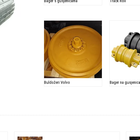
Bager s gusjenicama
Track Roll
Buldožeri Volvo
Bager na gusjenic