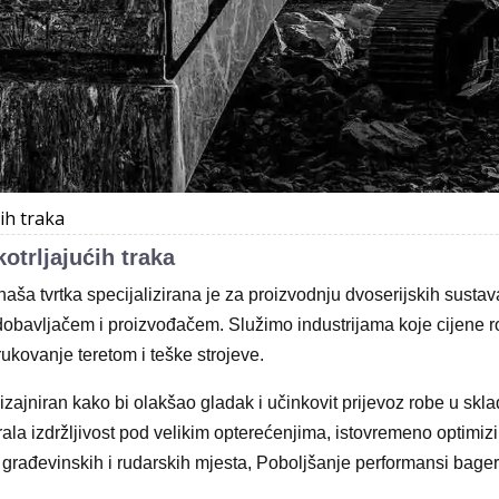
ćih traka
kotrljajućih traka
 naša tvrtka specijalizirana je za proizvodnju dvoserijskih sustav
obavljačem i proizvođačem. Služimo industrijama koje cijene rob
rukovanje teretom i teške strojeve.
dizajniran kako bi olakšao gladak i učinkovit prijevoz robe u skla
rala izdržljivost pod velikim opterećenjima, istovremeno optimizir
t građevinskih i rudarskih mjesta, Poboljšanje performansi bage