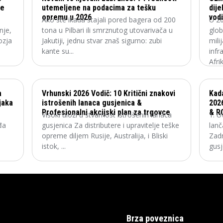
ce
utemeljene na podacima za tešku
dije
opremu u 2026
vodi
Ako ste ikada stajali pored bagera od 200
U 20
nje,
tona u Pilbari ili smrznutog utovarivača u
glob
ozja
Jakutiji, jednu stvar znaš sigurno: zubi
mili
kante su...
infr
Afrik
a
Vrhunski 2026 Vodič: 10 Kritični znakovi
Kad
jaka
istrošenih lanaca gusjenica &
2026
Profesionalni akcijski plan za trgovce
& R
Visoki ulozi u stvarnost istrošenih lanaca
1. U
đa
gusjenica Za distributere i upravitelje teške
lan
opreme diljem Rusije, Australija, i Bliski
Zadn
istok, ...
gusj
Brza poveznica