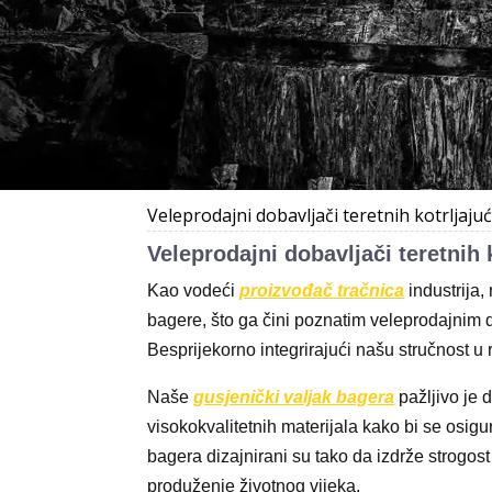
Veleprodajni dobavljači teretnih kotrljaju
Veleprodajni dobavljači teretnih 
Kao vodeći
proizvođač tračnica
industrija,
bagere, što ga čini poznatim veleprodajnim d
Besprijekorno integrirajući našu stručnost u 
Naše
gusjenički valjak bagera
pažljivo je 
visokokvalitetnih materijala kako bi se osigu
bagera dizajnirani su tako da izdrže strogos
produženje životnog vijeka.