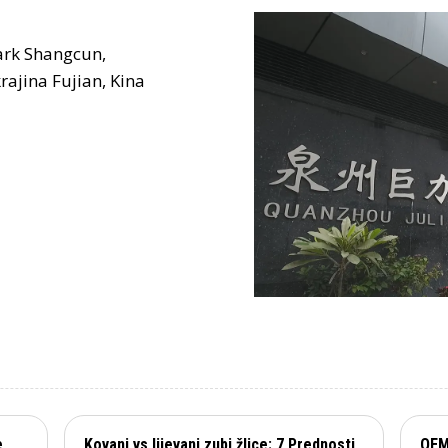
park Shangcun,
ajina Fujian, Kina
e
Kovani vs lijevani zubi žlice: 7 Prednosti
OEM