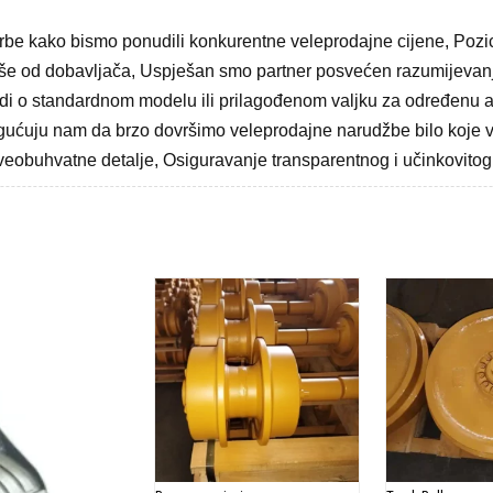
be kako bismo ponudili konkurentne veleprodajne cijene, Pozic
iše od dobavljača, Uspješan smo partner posvećen razumijevanj
radi o standardnom modelu ili prilagođenom valjku za određenu 
gućuju nam da brzo dovršimo veleprodajne narudžbe bilo koje vel
 sveobuhvatne detalje, Osiguravanje transparentnog i učinkovito
Povezani proizvodi