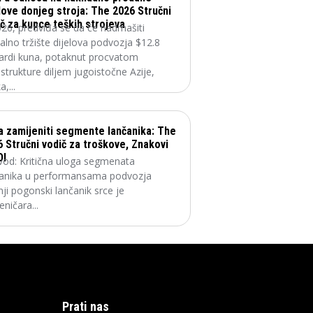
love donjeg stroja: The 2026 Stručni
č za kupce teških strojeva
26, predviđa se da će nadmašiti
alno tržište dijelova podvozja $12.8
jardi kuna, potaknut procvatom
astrukture diljem jugoistočne Azije,
a,...
a zamijeniti segmente lančanika: The
 Stručni vodič za troškove, Znakovi
OI
vod: Kritična uloga segmenata
čanika u performansama podvozja
ji pogonski lančanik srce je
eničara...
Prati nas