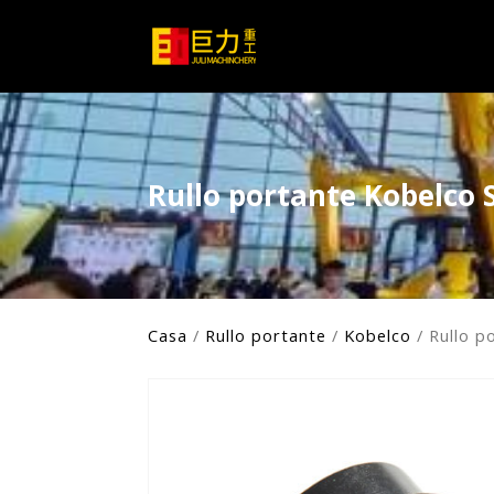
Rullo portante Kobelco 
Casa
/
Rullo portante
/
Kobelco
/ Rullo p