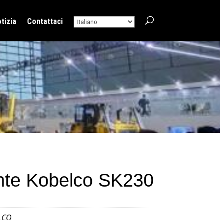
tizia
Contattaci
ante Kobelco SK230
LCO