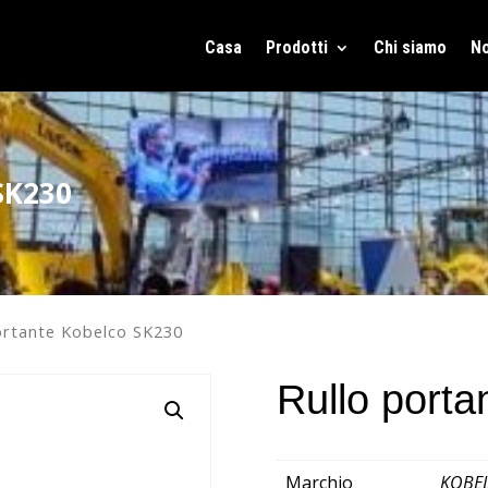
Casa
Prodotti
Chi siamo
No
SK230
ortante Kobelco SK230
Rullo port
Marchio
KOBE