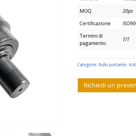
MOQ
20pz
Certificazione
ISO90
Termini di
T/T
pagamento
Categorie:
Rullo portante
,
Kob
Richiedi un preven