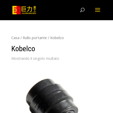
Casa
/
Rullo portante
/ Kobelco
Kobelco
Mostrando il singolo risultato