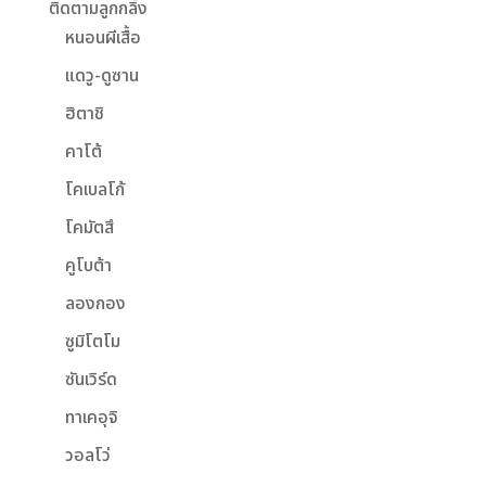
ติดตามลูกกลิ้ง
หนอนผีเสื้อ
แดวู-ดูซาน
ฮิตาชิ
คาโต้
โคเบลโก้
โคมัตสึ
คูโบต้า
ลองกอง
ซูมิโตโม
ซันเวิร์ด
ทาเคอุจิ
วอลโว่