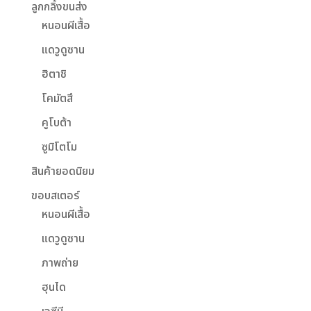
ลูกกลิ้งขนส่ง
หนอนผีเสื้อ
แดวูดูซาน
ฮิตาชิ
โคมัตสึ
คูโบต้า
ซูมิโตโม
สินค้ายอดนิยม
ขอบสเตอร์
หนอนผีเสื้อ
แดวูดูซาน
ภาพถ่าย
ฮุนได