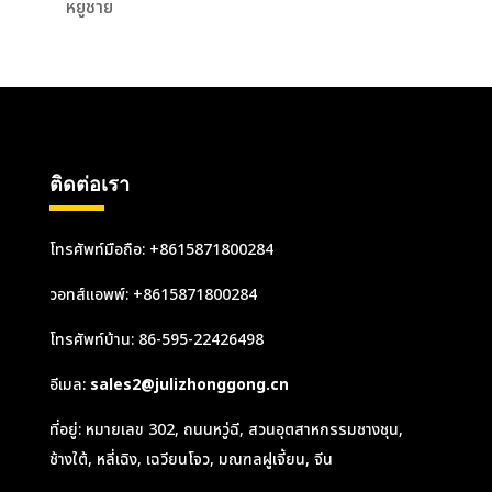
หยูชาย
ติดต่อเรา
โทรศัพท์มือถือ: +8615871800284
วอทส์แอพพ์:
+8615871800284
โทรศัพท์บ้าน: 86-595-22426498
อีเมล:
sales2@julizhonggong.cn
ที่อยู่: หมายเลข 302, ถนนหวู่ฉี, สวนอุตสาหกรรมชางชุน,
ช้างใต้, หลี่เฉิง, เฉวียนโจว, มณฑลฝูเจี้ยน, จีน