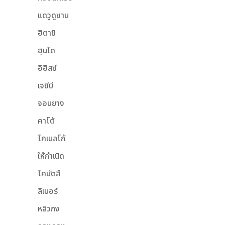
แดวูดูซาน
ฮิตาชิ
ฮุนได
อิฮิสซ์
เจซีบี
จอนยาง
คาโต้
โคเบลโก้
ให้กำเนิด
โคมัตสึ
ลิเบอร์
หลิวกง