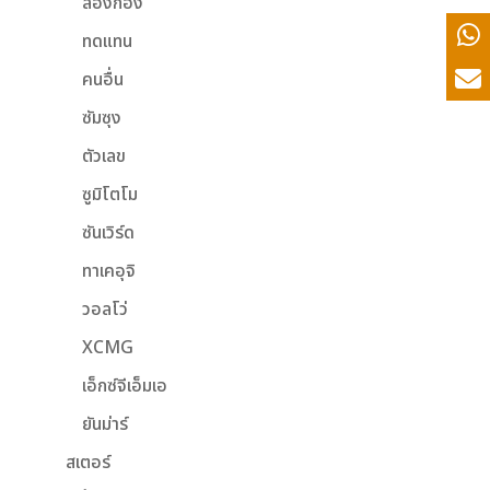
ลองกอง
ทดแทน
คนอื่น
ซัมซุง
ตัวเลข
ซูมิโตโม
ซันเวิร์ด
ทาเคอุจิ
วอลโว่
XCMG
เอ็กซ์จีเอ็มเอ
ยันม่าร์
สเตอร์