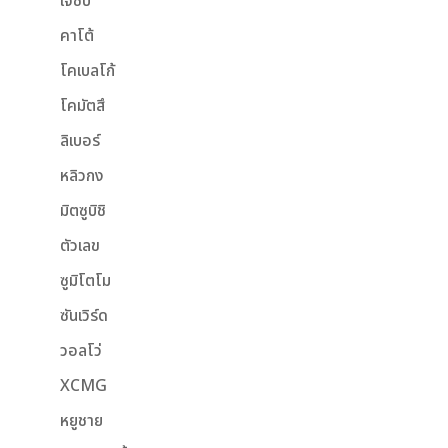
เจซีบี
คาโต้
โคเบลโก้
โคมัตสึ
ลิเบอร์
หลิวกง
มิตซูบิชิ
ตัวเลข
ซูมิโตโม
ซันเวิร์ด
วอลโว่
XCMG
หยูชาย