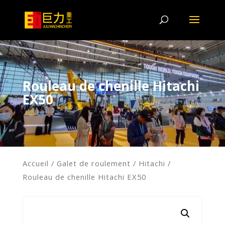
Rouleau de chenille Hitachi
EX50
Accueil
/
Galet de roulement
/
Hitachi
/
Rouleau de chenille Hitachi EX50