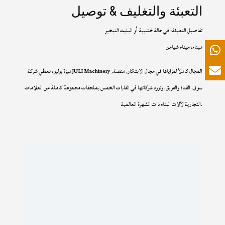
التعبئة والتغليف & توصيل
تفاصيل التعبئة: في حالة خشبية أو البليت التبخير
ميناء: ميناء شيامن
ميزة يوليو: تعطي شركة JULI Machinery المجال كاملاً لمزاياها في مجال الابتكار, منصة,
سوق, القناة والفريق, وتزود شركائها في القارات الخمس بملحقات مجموعة كاملة من العلامات
التجارية لآلات البناء ذات الشهرة العالمية.