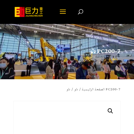
دلو PC200-7
/ دلو PC200-7
الصفحة الرئيسية
/
دلو