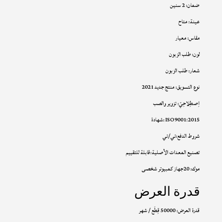
ضمان: 2 سنين
عينة: متاح
مقاس: معيار
لون: طلب الزبون
شعار: طلب الزبون
نوع التسويق: منتج جديد 2021
اِصطِلاحِيّ: تزوير والصب
شهادة: ISO9001:2015
شروط الدفع:تي/تي
تصنيع المعدات الأصلية:قابلة للتقييم
موك: 20جهاز كمبيوتر شخصى
قدرة العرض
قدرة العرض: 50000 قِطَع / شهر