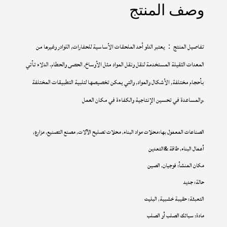
وصف المنتج
تفاصيل المنتج：يعتبر الدلو أحد الملحقات الأساسية للحفارات, اللوادر وغيرها من
المعدات الثقيلة المستخدمة لنقل ونقل المواد مثل الأوساخ, الحصى والحطام. الدلاء تأتي
بأحجام مختلفة, الأشكال والمواد, والتي يمكن تخصيصها لتلبية التطبيقات المختلفة
والمساعدة في تحسين الإنتاجية والكفاءة في مكان العمل.
الصناعات المعمول بها:محلات مواد البناء, محلات تصليح الآلات, مصنع التصنيع, مزارع,
أعمال البناء, طاقة &التعدين
مكان المنشأ: فوجيان, الصين
حالة: جديد
التعبئة: حقيبة خشبية, البليت
مادة: سبائك الصلب أو الصلب