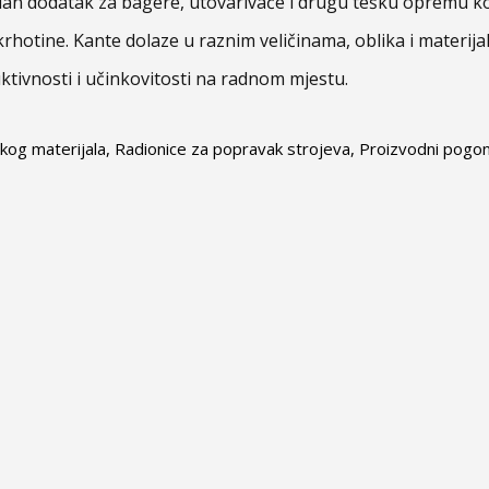
an dodatak za bagere, utovarivače i drugu tešku opremu koj
 krhotine. Kante dolaze u raznim veličinama, oblika i materijal
tivnosti i učinkovitosti na radnom mjestu.
kog materijala, Radionice za popravak strojeva, Proizvodni pogon