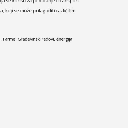
a se koristi za pomicanje i transport
a, koji se može prilagoditi različitim
, Farme, Građevinski radovi, energija