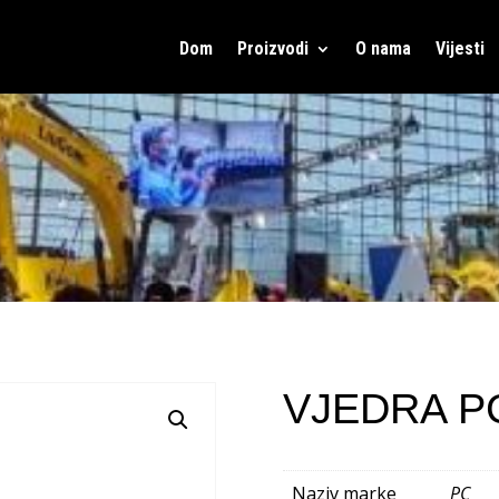
Dom
Proizvodi
O nama
Vijesti
VJEDRA P
Naziv marke
PC