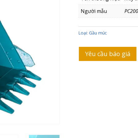
Người mẫu
PC200
Loại:
Gầu múc
Yêu cầu báo giá