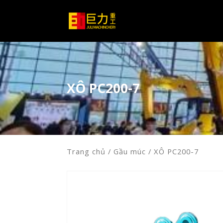
XÔ PC200-7
Trang chủ
/
Gầu múc
/ XÔ PC200-7