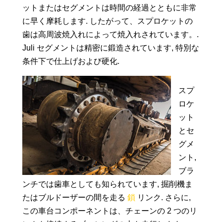
ットまたはセグメントは時間の経過とともに非常
に早く摩耗します. したがって、スプロケットの
歯は高周波焼入れによって焼入れされています。.
Juli セグメントは精密に鍛造されています, 特別な
条件下で仕上げおよび硬化.
スプ
ロケ
ット
とセ
グメ
ント,
ブラ
ンチでは歯車としても知られています, 掘削機ま
たはブルドーザーの間を走る
鎖
リンク. さらに,
この車台コンポーネントは、チェーンの 2 つのリ