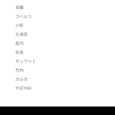
加藤
コベルコ
小松
久保田
龍功
住友
サンワード
竹内
ボルボ
YUCHAI