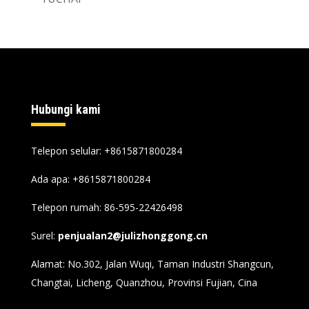
Hubungi kami
Telepon selular: +8615871800284
Ada apa:
+8615871800284
Telepon rumah: 86-595-22426498
Surel:
penjualan2@julizhonggong.cn
Alamat: No.302, Jalan Wuqi, Taman Industri Shangcun,
Changtai, Licheng, Quanzhou, Provinsi Fujian, Cina