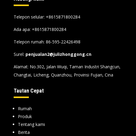
Telepon selular: +8615871800284
Ada apa:
+8615871800284
Telepon rumah: 86-595-22426498
Surel:
penjualan2@julizhonggong.cn
Alamat: No.302, Jalan Wuqi, Taman Industri Shangcun,
Changtai, Licheng, Quanzhou, Provinsi Fujian, Cina
Tautan Cepat
Rumah
Produk
Tentang kami
Berita