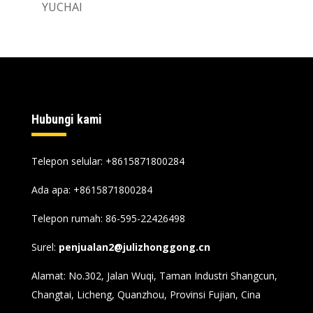
YUCHAI
Hubungi kami
Telepon selular: +8615871800284
Ada apa:
+8615871800284
Telepon rumah: 86-595-22426498
Surel:
penjualan2@julizhonggong.cn
Alamat: No.302, Jalan Wuqi, Taman Industri Shangcun,
Changtai, Licheng, Quanzhou, Provinsi Fujian, Cina