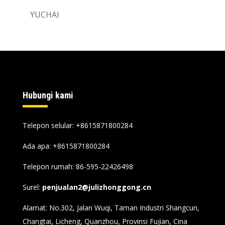
YUCHAI
Hubungi kami
Telepon selular: +8615871800284
Ada apa:
+8615871800284
Telepon rumah: 86-595-22426498
Surel:
penjualan2@julizhonggong.cn
Alamat: No.302, Jalan Wuqi, Taman Industri Shangcun,
Changtai, Licheng, Quanzhou, Provinsi Fujian, Cina