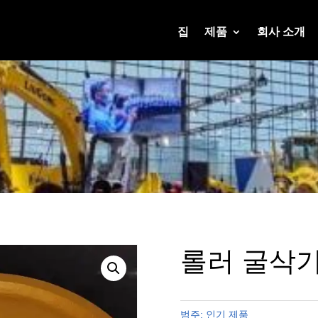
집
제품
회사 소개
롤러 굴삭기
범주:
인기 제품