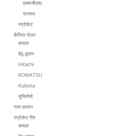
एक्सजीएमए
यानमार
स्प्रोकेट
कैरियर रोलर
कमला
देवू-डूसन
Hitachi
KOMATSU
Kubota
सुमितोमो
गरम सामान
स्प्रोकेट रिम
कमला