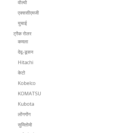
वोल्वो
एक्ससीएमजी
युचाई
ट्रैक रोलर
कमला
देवू-डूसन
Hitachi
केटो
Kobelco
KOMATSU
Kubota
लोंगगोंग
सुमितोमो