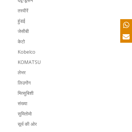
देवू-डूसन
तस्वीरें
हुंडई
जेसीबी
केटो
Kobelco
KOMATSU
लेभर
लिउगोंग
मित्सुबिशी
संख्या
सुमितोमो
सूर्य की ओर