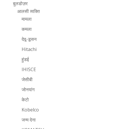
बुलडोज़र
आलसी व्यक्ति
मामला
कमला
देवू-डूसन
Hitachi
हुंडई
IHISCE
जेसीबी
जोनयांग
केटो
Kobelco
जन्म देना